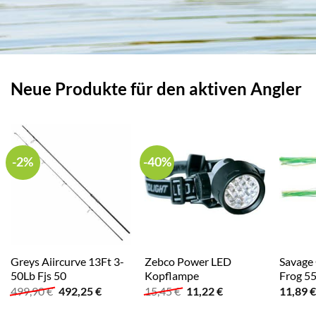
Neue Produkte für den aktiven Angler
-2%
-40%
Greys Aiircurve 13Ft 3-
Zebco Power LED
Savage
50Lb Fjs 50
Kopflampe
Frog 55
Ursprünglicher
Aktueller
Ursprünglicher
Aktueller
499,90
€
492,25
€
15,45
€
11,22
€
11,89
€
Preis
Preis
Preis
Preis
war:
ist:
war:
ist: