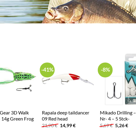
-41%
-8%
 Gear 3D Walk
Rapala deep taildancer
Mikado Drilling 
 14g Green Frog
09 Red head
Nr- 4 – 5 Stck-
Ursprünglicher
Aktueller
Ursprüngl
Akt
21,90
€
14,99
€
5,69
€
5,26
€
Preis
Preis
Preis
Pre
war:
ist:
war:
ist: