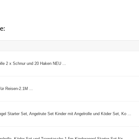
21,90 €
14,99 €.
5,69 €
5,26
e:
Rolle 2 x Schnur und 20 Haken NEU ...
ür Reisen-2.1M ...
gel Starter Set, Angelrute Set Kinder mit Angelrolle und Köder Set, Ko ...
gelrolle, Köder Set und Tragetasche,1.5m Kinderangel Starter Set für ...