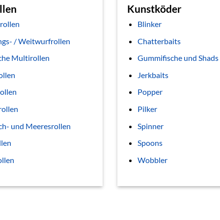
llen
Kunstköder
rollen
Blinker
gs- / Weitwurfrollen
Chatterbaits
che Multirollen
Gummifische und Shads
ollen
Jerkbaits
ollen
Popper
rollen
Pilker
ch- und Meeresrollen
Spinner
llen
Spoons
ollen
Wobbler