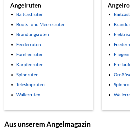
Angelruten
Angelro
Baitcastruten
Baitcast
Boots- und Meeresruten
Brandun
Brandungsruten
Elektris
Feederruten
Feederr
Forellenruten
Fliegenr
Karpfenruten
Freilauf
Spinnruten
Großfis
Teleskopruten
Spinnro
Wallerruten
Wallerr
Aus unserem Angelmagazin