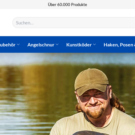
Über 60.000 Produkte
Suchen
nach:
zubehör
Angelschnur
Kunstköder
Haken, Posen 