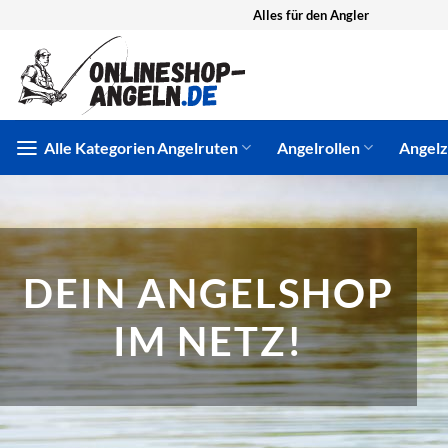
Zum
Alles für den Angler
Inhalt
springen
Alle Kategorien
Angelruten
Angelrollen
Angel
DEIN ANGELSHOP
IM NETZ!