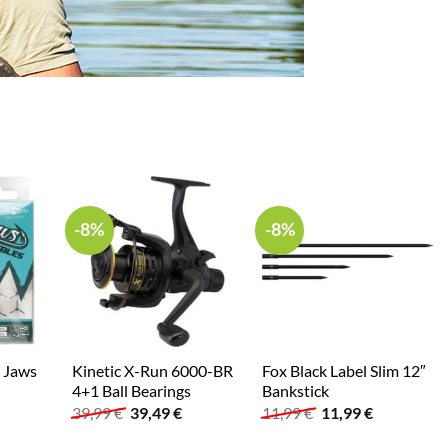
-8%
-8%
– Jaws
Kinetic X-Run 6000-BR
Fox Black Label Slim 12″
4+1 Ball Bearings
Bankstick
icher
ueller
Ursprünglicher
Aktueller
Ursprünglicher
Aktueller
39,99
€
39,49
€
11,99
€
11,99
€
is
Preis
Preis
Preis
Preis
war:
ist:
war:
ist: