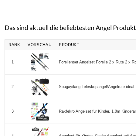
499,90 €
492,25 €.
15,45 €
11,22 €.
Das sind aktuell die beliebtesten Angel Produkt
RANK
VORSCHAU
PRODUKT
Forellenset Angelset Forelle 2 x Rute 2 x 
1
Sougayilang Teleskopangel/Angelrute ideal f
2
Raxfekro Angelset für Kinder, 1.8m Kinderan
3
Angelset für Kinder, Kinder Angelset mit An
4