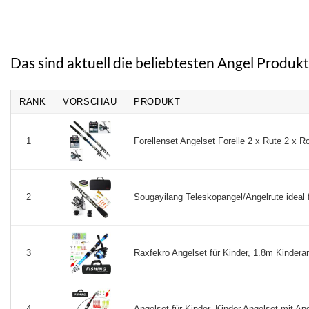
3,50 €
3,29 €.
war:
ist:
58,90 €
32,99 €.
Das sind aktuell die beliebtesten Angel Produkt
RANK
VORSCHAU
PRODUKT
Forellenset Angelset Forelle 2 x Rute 2 x 
1
Sougayilang Teleskopangel/Angelrute ideal f
2
Raxfekro Angelset für Kinder, 1.8m Kinderan
3
Angelset für Kinder, Kinder Angelset mit An
4