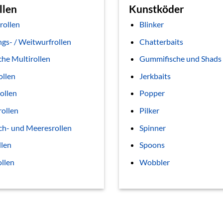
llen
Kunstköder
rollen
Blinker
gs- / Weitwurfrollen
Chatterbaits
che Multirollen
Gummifische und Shads
ollen
Jerkbaits
ollen
Popper
rollen
Pilker
ch- und Meeresrollen
Spinner
llen
Spoons
ollen
Wobbler