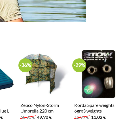
-36%
-29%
Zebco Nylon-Storm
Korda Spare weights
lue L
Umbrella 220 cm
6grx3 weights
glicher
Aktueller
Ursprünglicher
Aktueller
Ursprünglicher
Aktueller
0
€
68,95
€
49,90
€
12,99
€
11,02
€
Preis
Preis
Preis
Preis
Preis
ist:
war:
ist:
war:
ist: