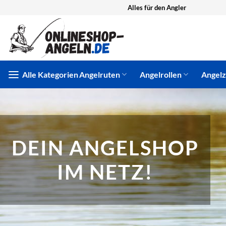
Zum
Alles für den Angler
Inhalt
springen
Alle Kategorien
Angelruten
Angelrollen
Angel
DEIN ANGELSHOP
IM NETZ!