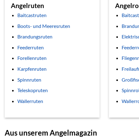
Angelruten
Angelro
Baitcastruten
Baitcast
Boots- und Meeresruten
Brandun
Brandungsruten
Elektris
Feederruten
Feederr
Forellenruten
Fliegenr
Karpfenruten
Freilauf
Spinnruten
Großfis
Teleskopruten
Spinnro
Wallerruten
Wallerr
Aus unserem Angelmagazin