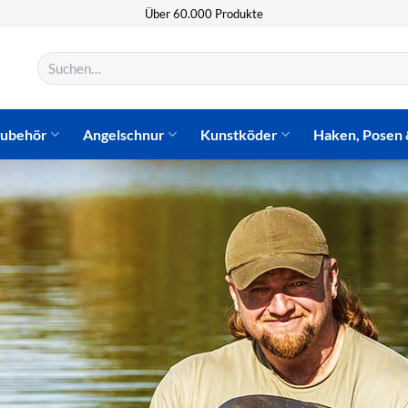
Über 60.000 Produkte
Suchen
nach:
zubehör
Angelschnur
Kunstköder
Haken, Posen 