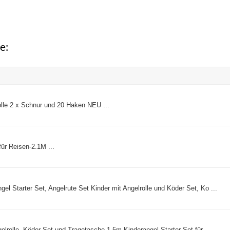
79,95 €
73,46 €.
250,00
war:
ist:
1,85 €
1,46 €.
e:
Rolle 2 x Schnur und 20 Haken NEU ...
ür Reisen-2.1M ...
gel Starter Set, Angelrute Set Kinder mit Angelrolle und Köder Set, Ko ...
gelrolle, Köder Set und Tragetasche,1.5m Kinderangel Starter Set für ...