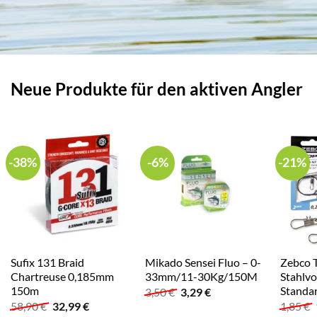
Neue Produkte für den aktiven Angler
-38%
-6%
-21%
Sufix 131 Braid
Mikado Sensei Fluo – 0-
Zebco 
Chartreuse 0,185mm
33mm/11-30Kg/150M
Stahlvo
150m
Standar
Ursprünglicher
Aktueller
3,50
€
3,29
€
Preis
Preis
Ursprünglicher
Aktueller
58,90
€
32,99
€
1,85
€
war:
ist:
Preis
Preis