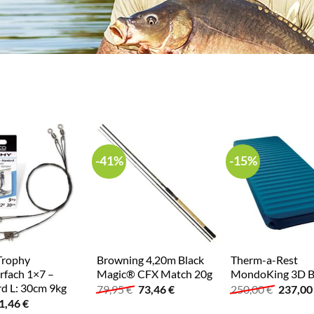
-41%
-15%
Trophy
Browning 4,20m Black
Therm-a-Rest
rfach 1×7 –
Magic® CFX Match 20g
MondoKing 3D B
d L: 30cm 9kg
Ursprünglicher
Aktueller
Ursprün
79,95
€
73,46
€
250,00
€
237,0
Preis
Preis
Preis
Ursprünglicher
Aktueller
1,46
€
war:
ist:
war:
Preis
Preis