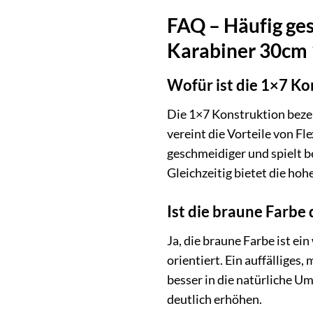
FAQ – Häufig ges
Karabiner 30cm
Wofür ist die 1×7 Ko
Die 1×7 Konstruktion bezei
vereint die Vorteile von Fl
geschmeidiger und spielt be
Gleichzeitig bietet die ho
Ist die braune Farbe 
Ja, die braune Farbe ist ei
orientiert. Ein auffälliges
besser in die natürliche U
deutlich erhöhen.