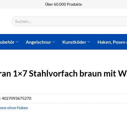
Über 60.000 Produkte
Suchen
nach:
zubehör
Angelschnur
Kunstköder
Haken, Posen 
an 1×7 Stahlvorfach braun mit W
:
4027093675270
eme ohne Haken