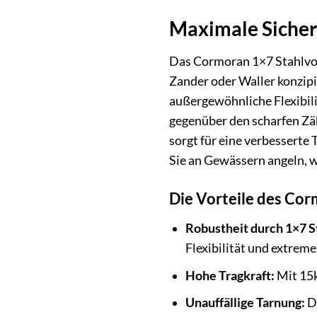
Maximale Sicherh
Das Cormoran 1×7 Stahlvorf
Zander oder Waller konzipi
außergewöhnliche Flexibili
gegenüber den scharfen Zäh
sorgt für eine verbesserte
Sie an Gewässern angeln, w
Die Vorteile des Cor
Robustheit durch 1×7 S
Flexibilität und extreme
Hohe Tragkraft:
Mit 15k
Unauffällige Tarnung:
Di