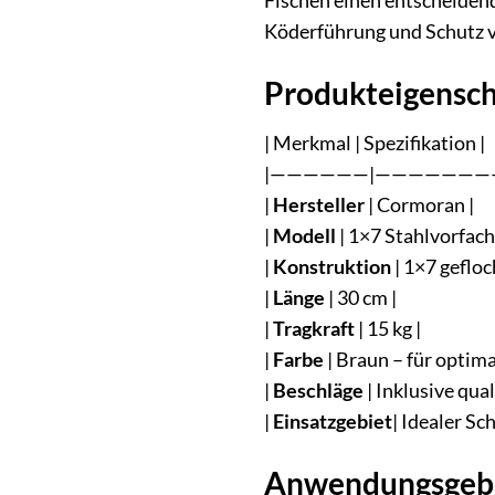
Fischen einen entscheidend
Köderführung und Schutz vo
Produkteigensch
| Merkmal | Spezifikation |
|——————|——————
|
Hersteller
| Cormoran |
|
Modell
| 1×7 Stahlvorfach
|
Konstruktion
| 1×7 gefloc
|
Länge
| 30 cm |
|
Tragkraft
| 15 kg |
|
Farbe
| Braun – für optima
|
Beschläge
| Inklusive qua
|
Einsatzgebiet
| Idealer S
Anwendungsgebie