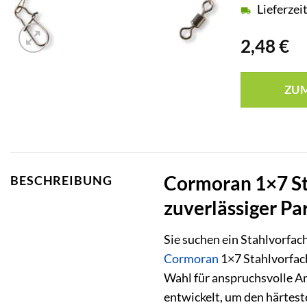
Lieferzei
2,48
€
ZU
Cormoran 1×7 St
BESCHREIBUNG
zuverlässiger Pa
Sie suchen ein Stahlvorfac
Cormoran
1×7 Stahlvorfach
Wahl für anspruchsvolle An
entwickelt, um den härtest