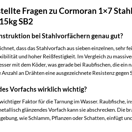
tellte Fragen zu Cormoran 1×7 Stah
 15kg SB2
nstruktion bei Stahlvorfächern genau gut?
chnet, dass das Stahlvorfach aus sieben einzelnen, sehr f
exibilität und hoher Reißfestigkeit. Im Vergleich zu massiv
sser mit dem Köder, was gerade bei Raubfischen, die ein na
he Anzahl an Drähten eine ausgezeichnete Resistenz gegen 
des Vorfachs wirklich wichtig?
n wichtiger Faktor für die Tarnung im Wasser. Raubfische, 
, metallisch glänzendes Vorfach kann sie abschrecken. Die b
mgebung, wie Schlamm, Pflanzen oder Schatten, einfügt und