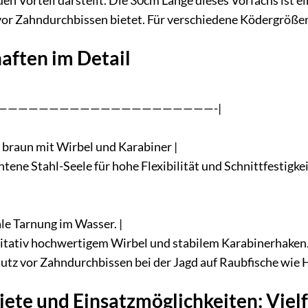
en Vorteil darstellt. Die 30cm Länge dieses Vorfachs ist e
r Zahndurchbissen bietet. Für verschiedene Ködergrößen u
aften im Detail
——————————————————————-|
 braun mit Wirbel und Karabiner |
htene Stahl-Seele für hohe Flexibilität und Schnittfestigkeit
le Tarnung im Wasser. |
litativ hochwertigem Wirbel und stabilem Karabinerhaken.
chutz vor Zahndurchbissen bei der Jagd auf Raubfische wie 
te und Einsatzmöglichkeiten: Vielfa