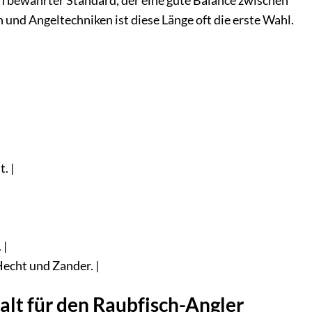
in bewährter Standard, der eine gute Balance zwischen
nd Angeltechniken ist diese Länge oft die erste Wahl.
. |
 |
Hecht und Zander. |
lt für den Raubfisch-Angler