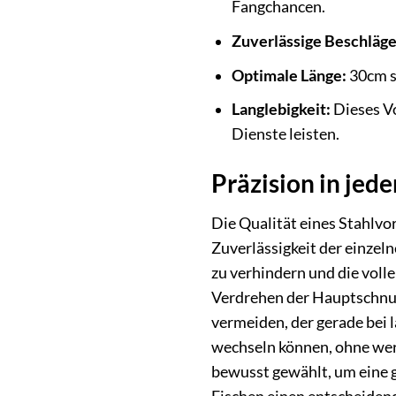
Fangchancen.
Zuverlässige Beschläge
Optimale Länge:
30cm s
Langlebigkeit:
Dieses Vo
Dienste leisten.
Präzision in jed
Die Qualität eines Stahlvor
Zuverlässigkeit der einzel
zu verhindern und die volle
Verdrehen der Hauptschnur
vermeiden, der gerade bei l
wechseln können, ohne wert
bewusst gewählt, um eine g