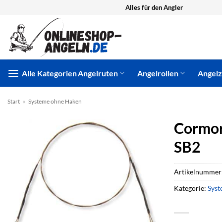
Zum
Alles für den Angler
Inhalt
springen
Alle Kategorien
Angelruten
Angelrollen
Angel
Start
»
Systeme ohne Haken
Cormor
SB2
Artikelnummer
Kategorie:
Syst