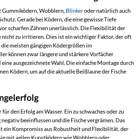
 mit Gummiködern, Wobblern,
Blinker
oder natürlich auch
chutz. Gerade bei Ködern, die eine gewisse Tiefe
or scharfen Zähnen unerlässlich. Die Flexibilität der
cht zu irritieren. Dies ist ein wichtiger Faktor, der oft
ür die meisten gängigen Ködergrößen im
ler können zwar längere und stärkere Vorfächer
ll eine ausgezeichnete Wahl. Die einfache Montage durch
en Ködern, um auf die aktuelle Beißlaune der Fische
ngelerfolg
r für den Erfolg am Wasser. Ein zu schwaches oder zu
g negativ beeinflussen und die Fische vergrämen. Das
t ein Kompromiss aus Robustheit und Flexibilität, der
 Sie mit agilen Kunstködern wie Wobblern oder