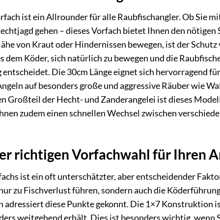
fach ist ein Allrounder für alle Raubfischangler. Ob Sie
echtjagd gehen – dieses Vorfach bietet Ihnen den nötigen S
Nähe von Kraut oder Hindernissen bewegen, ist der Schutz v
 dem Köder, sich natürlich zu bewegen und die Raubfische ni
g entscheidet. Die 30cm Länge eignet sich hervorragend f
Angeln auf besonders große und aggressive Räuber wie Wal
en Großteil der Hecht- und Zanderangelei ist dieses Mode
Ihnen zudem einen schnellen Wechsel zwischen verschieden
r richtigen Vorfachwahl für Ihren A
achs ist ein oft unterschätzter, aber entscheidender Fakto
 nur zu Fischverlust führen, sondern auch die Köderführun
adressiert diese Punkte gekonnt. Die 1×7 Konstruktion is
öders weitgehend erhält. Dies ist besonders wichtig, wenn