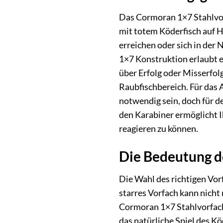
Das Cormoran 1×7 Stahlvor
mit totem Köderfisch auf H
erreichen oder sich in der 
1×7 Konstruktion erlaubt es
über Erfolg oder Misserfol
Raubfischbereich. Für das 
notwendig sein, doch für d
den Karabiner ermöglicht 
reagieren zu können.
Die Bedeutung de
Die Wahl des richtigen Vorf
starres Vorfach kann nicht
Cormoran 1×7 Stahlvorfach 
das natürliche Spiel des K