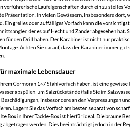
 verführerische Laufeigenschaften durch ein zu steifes V
e Präsentation. In vielen Gewässern, insbesondere dort, wo
Ein grelles oder auffälliges Vorfach kann die vorsichtigst
nittsangler, der es auf Hecht und Zander abgesehen hat. Se
n für den Drill haben. Der Karabiner ist nicht nur prakti
Montage. Achten Sie darauf, dass der Karabiner immer gut s
en.
für maximale Lebensdauer
Ihrem Cormoran 1×7 Stahlvorfach haben, ist eine gewisse 
asser abspülen, um Salzrückstände (falls Sie im Salzwass
f Beschädigungen, insbesondere an den Verpressungen und
zieren. Lagern Sie das Vorfach am besten separat von sch
ilte Box in Ihrer Tackle-Box ist hierfür ideal. Die braune B
abgetragen werden. Dies beeinträchtigt jedoch in der Rege