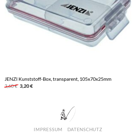
JENZI Kunststoff-Box, transparent, 105x70x25mm
Ursprünglicher
Aktueller
3,60
€
3,20
€
Preis
Preis
war:
ist:
3,60 €
3,20 €.
IMPRESSUM
DATENSCHUTZ