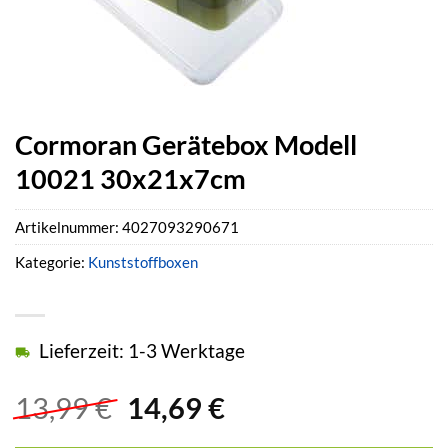
Cormoran Gerätebox Modell
10021 30x21x7cm
Artikelnummer:
4027093290671
Kategorie:
Kunststoffboxen
Lieferzeit: 1-3 Werktage
Ursprünglicher
Aktueller
13,99
€
14,69
€
Preis
Preis