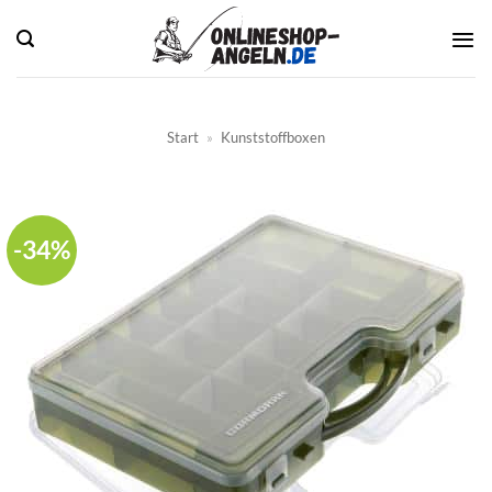
Zum
Inhalt
springen
Start
»
Kunststoffboxen
-34%