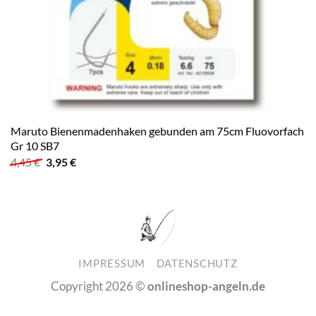
Maruto Bienenmadenhaken gebunden am 75cm Fluovorfach
Gr 10 SB7
Ursprünglicher
Aktueller
4,45
€
3,95
€
Preis
Preis
war:
ist:
4,45 €
3,95 €.
IMPRESSUM
DATENSCHUTZ
Copyright 2026 ©
onlineshop-angeln.de