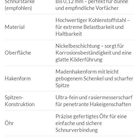
Schnurstärke
Bis 0,12 mm – perfekt für dünne
(empfohlen)
und empfindliche Vorfächer
Hochwertiger Kohlenstoffstahl –
Material
für extreme Belastbarkeit und
Haltbarkeit
Nickelbeschichtung – sorgt für
Oberfläche
Korrosionsbeständigkeit und eine
glatte Köderführung
Madenhakenform mit leicht
Hakenform
gebogenem Schenkel und scharfer
Spitze
Spitzen-
Ultra-fein und rasiermesserscharf
Konstruktion
für penetrante Hakeigenschaften
Präzise gefertigtes Öhr für eine
Öhr
einfache und sichere
Schnurverbindung