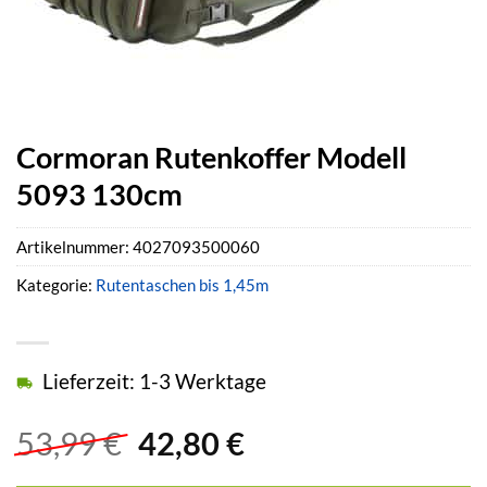
Cormoran Rutenkoffer Modell
5093 130cm
Artikelnummer:
4027093500060
Kategorie:
Rutentaschen bis 1,45m
Lieferzeit: 1-3 Werktage
Ursprünglicher
Aktueller
53,99
€
42,80
€
Preis
Preis