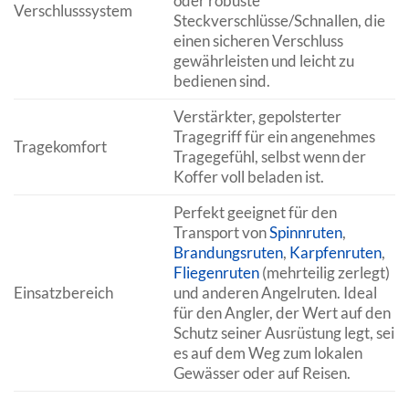
oder robuste
Verschlusssystem
Steckverschlüsse/Schnallen, die
einen sicheren Verschluss
gewährleisten und leicht zu
bedienen sind.
Verstärkter, gepolsterter
Tragegriff für ein angenehmes
Tragekomfort
Tragegefühl, selbst wenn der
Koffer voll beladen ist.
Perfekt geeignet für den
Transport von
Spinnruten
,
Brandungsruten
,
Karpfenruten
,
Fliegenruten
(mehrteilig zerlegt)
Einsatzbereich
und anderen Angelruten. Ideal
für den Angler, der Wert auf den
Schutz seiner Ausrüstung legt, sei
es auf dem Weg zum lokalen
Gewässer oder auf Reisen.