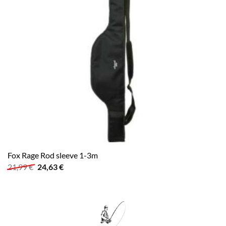
Fox Rage Rod sleeve 1-3m
Ursprünglicher
Aktueller
21,99
€
24,63
€
Preis
Preis
war:
ist:
21,99 €
24,63 €.