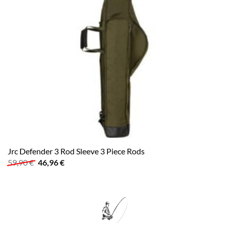
Jrc Defender 3 Rod Sleeve 3 Piece Rods
Ursprünglicher
Aktueller
59,90
€
46,96
€
Preis
Preis
war:
ist:
59,90 €
46,96 €.