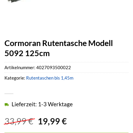
Cormoran Rutentasche Modell
5092 125cm
Artikelnummer:
4027093500022
Kategorie:
Rutentaschen bis 1,45m
Lieferzeit: 1-3 Werktage
Ursprünglicher
Aktueller
33,99
€
19,99
€
Preis
Preis