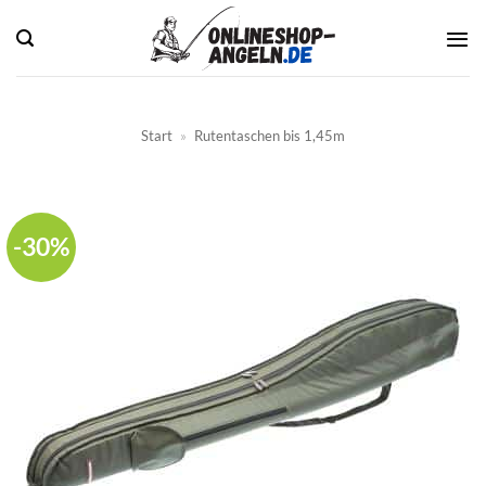
Zum
Inhalt
springen
Start
»
Rutentaschen bis 1,45m
-30%