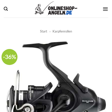
Zum
Inhalt
springen
Start
»
Karpfenrollen
-36%