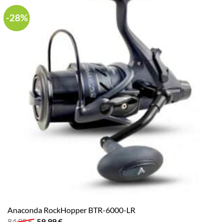
-28%
Anaconda RockHopper BTR-6000-LR
Ursprünglicher
Aktueller
84,95
€
59,99
€