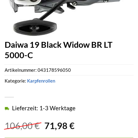
Daiwa 19 Black Widow BR LT
5000-C
Artikelnummer:
043178596050
Kategorie:
Karpfenrollen
Lieferzeit: 1-3 Werktage
Ursprünglicher
Aktueller
106,00
€
71,98
€
Preis
Preis