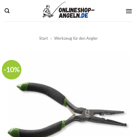
Zum
Inhalt
springen
Start
»
Werkzeug für den Angler
-10%