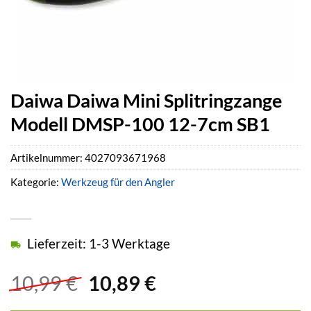
Daiwa Daiwa Mini Splitringzange
Modell DMSP-100 12-7cm SB1
Artikelnummer:
4027093671968
Kategorie:
Werkzeug für den Angler
Lieferzeit: 1-3 Werktage
Ursprünglicher
Aktueller
10,99
€
10,89
€
Preis
Preis