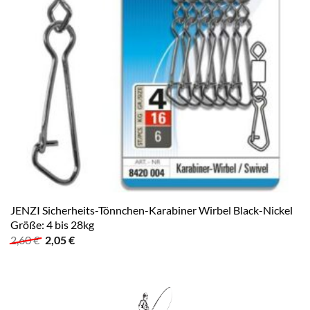
JENZI Sicherheits-Tönnchen-Karabiner Wirbel Black-Nickel
Größe: 4 bis 28kg
Ursprünglicher
Aktueller
2,60
€
2,05
€
Preis
Preis
war:
ist:
2,60 €
2,05 €.