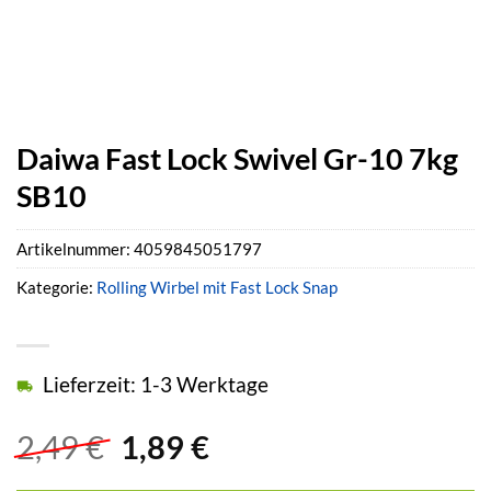
Daiwa Fast Lock Swivel Gr-10 7kg
SB10
Artikelnummer:
4059845051797
Kategorie:
Rolling Wirbel mit Fast Lock Snap
Lieferzeit: 1-3 Werktage
Ursprünglicher
Aktueller
2,49
€
1,89
€
Preis
Preis