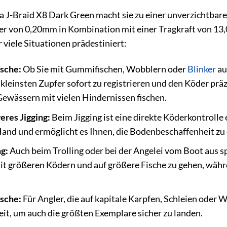
wa J-Braid X8 Dark Green macht sie zu einer unverzichtbar
er von 0,20mm in Kombination mit einer Tragkraft von 13,
r viele Situationen prädestiniert:
ische:
Ob Sie mit Gummifischen, Wobblern oder
Blinker
au
 kleinsten Zupfer sofort zu registrieren und den Köder präz
Gewässern mit vielen Hindernissen fischen.
eres Jigging:
Beim Jigging ist eine direkte Köderkontrolle
 Hand und ermöglicht es Ihnen, die Bodenbeschaffenheit zu 
g:
Auch beim Trolling oder bei der Angelei vom Boot aus spi
mit größeren Ködern und auf größere Fische zu gehen, wäh
ische:
Für Angler, die auf kapitale Karpfen, Schleien oder W
eit, um auch die größten Exemplare sicher zu landen.