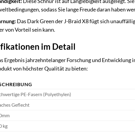
ändigkeit:
Diese Schnur ist auf Langlebigkeit ausgelegt. Si
ltbedingungen, sodass Sie lange Freude daran haben we
arnung:
Das Dark Green der J-Braid X8 fügt sich unauffälli
r von Vorteil sein kann.
fikationen im Detail
as Ergebnis jahrzehntelanger Forschung und Entwicklung i
odukt von höchster Qualität zu bieten:
SCHREIBUNG
hwertige PE-Fasern (Polyethylen)
aches Geflecht
20mm
0 kg