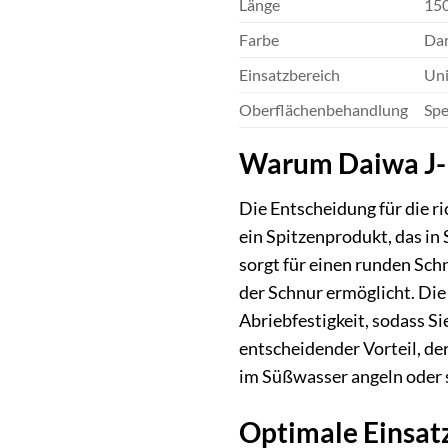
Länge
15
Farbe
Dar
Einsatzbereich
Uni
Oberflächenbehandlung
Spe
Warum Daiwa J-Br
Die Entscheidung für die r
ein Spitzenprodukt, das in
sorgt für einen runden Sch
der Schnur ermöglicht. Die
Abriebfestigkeit, sodass S
entscheidender Vorteil, de
im Süßwasser angeln oder s
Optimale Einsatz