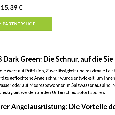
Ursprünglicher
Aktueller
15,39
€
Preis
Preis
war:
ist:
M PARTNERSHOP
22,99 €
15,39 €.
 Dark Green: Die Schnur, auf die Sie
die Wert auf Präzision, Zuverlässigkeit und maximale Leist
tige geflochtene Angelschnur wurde entwickelt, um Ihnen e
wasser oder auf Meeresbewohner im Salzwasser aus sind. 
festigkeit werden Sie den Unterschied sofort spüren.
rer Angelausrüstung: Die Vorteile d