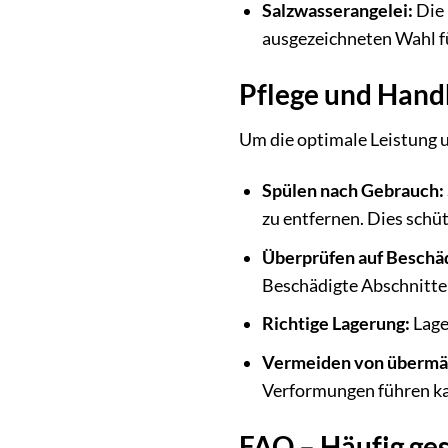
Salzwasserangelei:
Die 
ausgezeichneten Wahl fü
Pflege und Hand
Um die optimale Leistung u
Spülen nach Gebrauch:
zu entfernen. Dies schü
Überprüfen auf Beschä
Beschädigte Abschnitte 
Richtige Lagerung:
Lage
Vermeiden von übermä
Verformungen führen k
FAQ – Häufig ge