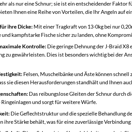
hr als nur eine Schnur; sie ist ein entscheidender Faktor 
eten Ihnen eine Reihe von Vorteilen, die Ihr Angeln auf e
für ihre Dicke:
Mit einer Tragkraft von 13-0kg bei nur 0,
e und kampfstarke Fische sicher zu landen, ohne Kompromis
maximale Kontrolle:
Die geringe Dehnung der J-Braid X8 er
g zu gewährleisten. Dies ist besonders wichtig bei der An
stigkeit:
Felsen, Muschelbänke und Äste können schnell zu
dass sie diesen Herausforderungen standhält und Ihnen auc
genschaften:
Das reibungslose Gleiten der Schnur durch di
 Ringeinlagen und sorgt für weitere Würfe.
eit:
Die Geflechtstruktur und die spezielle Behandlung der
ihre Stärke behält, was für eine zuverlässige Verbindung z