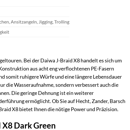
hen, Ansitzangeln, Jigging, Trolling
gkeit
ngeltouren. Bei der Daiwa J-Braid X8 handelt es sich um
 Konstruktion aus acht eng verflochtenen PE-Fasern
und somit ruhigere Würfe und eine längere Lebensdauer
nur die Wasseraufnahme, sondern verbessert auch die
nnen. Die geringe Dehnung ist ein weiterer
öderführung ermöglicht. Ob Sie auf Hecht, Zander, Barsch
raid X8 bietet Ihnen die nötige Power und Präzision.
d X8 Dark Green