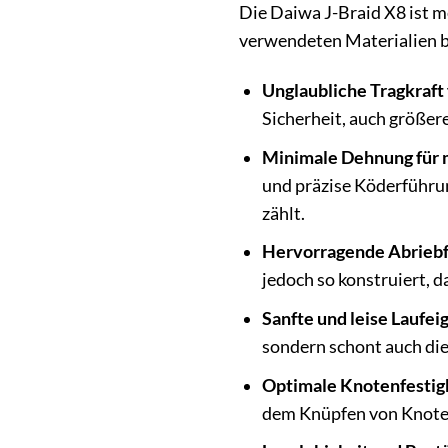
Die Daiwa J-Braid X8 ist me
verwendeten Materialien bi
Unglaubliche Tragkraft 
Sicherheit, auch größer
Minimale Dehnung für 
und präzise Köderführun
zählt.
Hervorragende Abriebfe
jedoch so konstruiert, 
Sanfte und leise Laufei
sondern schont auch die
Optimale Knotenfestigk
dem Knüpfen von Knoten 