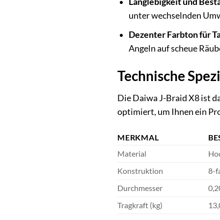
Langlebigkeit und Best
unter wechselnden Umwe
Dezenter Farbton für T
Angeln auf scheue Räube
Technische Spezi
Die Daiwa J-Braid X8 ist d
optimiert, um Ihnen ein Pr
MERKMAL
BE
Material
Hoc
Konstruktion
8-f
Durchmesser
0,
Tragkraft (kg)
13,