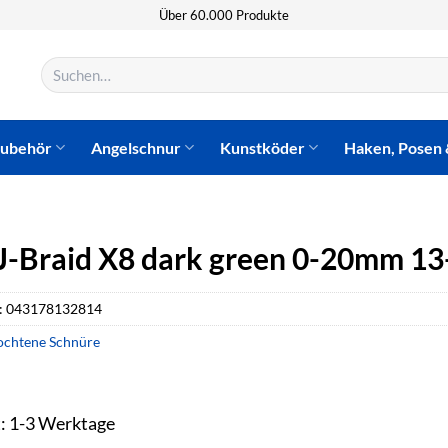
Über 60.000 Produkte
Suchen
nach:
zubehör
Angelschnur
Kunstköder
Haken, Posen 
J-Braid X8 dark green 0-20mm 1
:
043178132814
ochtene Schnüre
t: 1-3 Werktage