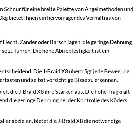
en Schnur für eine breite Palette von Angelmethoden und
0kg bietet Ihnen ein hervorragendes Verhältnis von
f Hecht, Zander oder Barsch jagen, die geringe Dehnung
ise zu führen. Die hohe Abriebfestigkeit ist ein
 entscheidend. Die J-Braid X8 überträgt jede Bewegung
ertasten und selbst vorsichtige Bisse zu erkennen.
elt die J-Braid X8 ihre Stärken aus. Die hohe Tragkraft
rend die geringe Dehnung bei der Kontrolle des Köders
aller abzielen, bietet die J-Braid X8 die notwendige