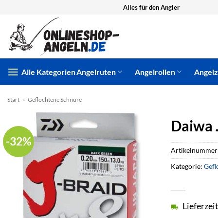
Zum
Alles für den Angler
Inhalt
springen
Alle Kategorien
Angelruten
Angelrollen
Angel
Start
»
Geflochtene Schnüre
Daiwa 
-32%
Artikelnummer
Kategorie:
Gefl
Lieferzei