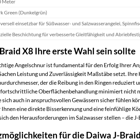
0 Meter
k Green (Dunkelgrün)
versell einsetzbar für Süßwasser- und Salzwasserangelei, Spinnfisc
zielle Beschichtung für verbesserte Gleitfähigkeit und Abriebfesti
aid X8 Ihre erste Wahl sein sollte
ichtige Angelschnur ist fundamental für den Erfolg Ihrer A
 Sachen Leistung und Zuverlässigkeit Maßstäbe setzt. Ihre
nurdurchmesser, der die Reibung in den Ringen reduziert 
 fortschrittliche Oberflächenbehandlung minimiert nicht 
ie sich auch in anspruchsvollen Gewässern sicher fühlen kö
r Ihnen eine direkte Bisserkennung und eine feinfühlige K
ich den Herausforderungen im Salzwasser stellen – die J-B
möglichkeiten für die Daiwa J-Brai