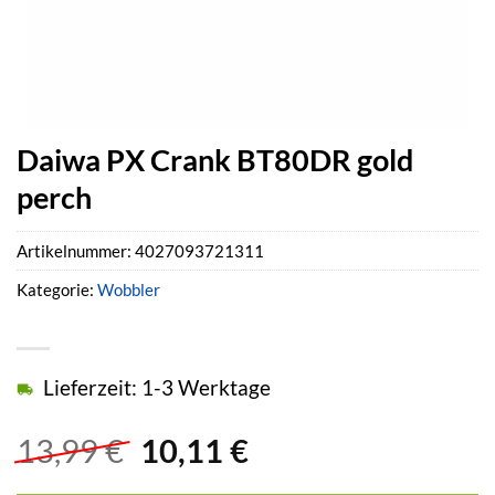
Daiwa PX Crank BT80DR gold
perch
Artikelnummer:
4027093721311
Kategorie:
Wobbler
Lieferzeit: 1-3 Werktage
Ursprünglicher
Aktueller
13,99
€
10,11
€
Preis
Preis