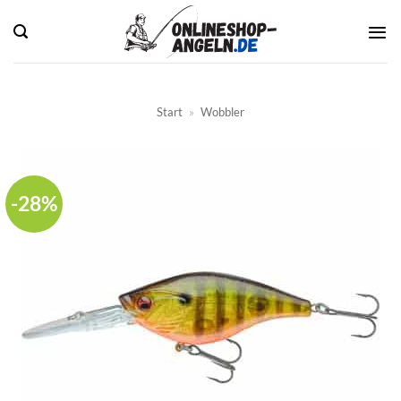
Zum
Inhalt
springen
Start
»
Wobbler
-28%