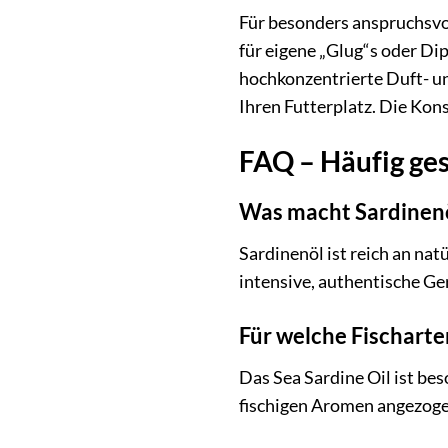
Für besonders anspruchsvol
für eigene „Glug“s oder Di
hochkonzentrierte Duft- un
Ihren Futterplatz. Die Kon
FAQ – Häufig ges
Was macht Sardinenö
Sardinenöl ist reich an na
intensive, authentische Ge
Für welche Fischarte
Das Sea Sardine Oil ist be
fischigen Aromen angezoge