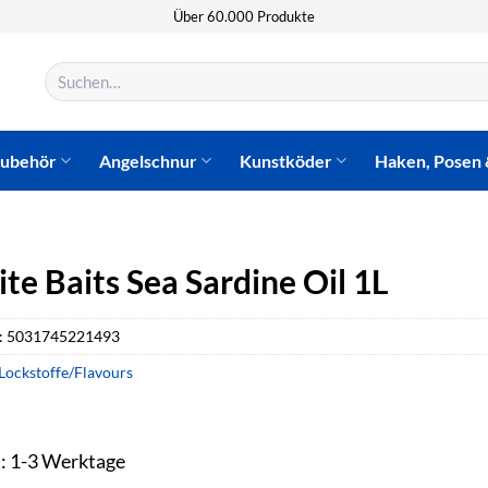
Über 60.000 Produkte
Suchen
nach:
zubehör
Angelschnur
Kunstköder
Haken, Posen 
e Baits Sea Sardine Oil 1L
:
5031745221493
Lockstoffe/Flavours
t: 1-3 Werktage