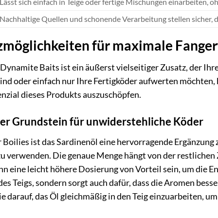
Lässt sich einfach in Teige oder fertige Mischungen einarbeiten, o
Nachhaltige Quellen und schonende Verarbeitung stellen sicher, da
zmöglichkeiten für maximale Fanger
Dynamite Baits ist ein äußerst vielseitiger Zusatz, der Ihr
ind oder einfach nur Ihre Fertigköder aufwerten möchten, 
tenzial dieses Produkts auszuschöpfen.
Der Grundstein für unwiderstehliche Köder
r Boilies ist das Sardinenöl eine hervorragende Ergänzun
 verwenden. Die genaue Menge hängt von der restlichen
nn eine leicht höhere Dosierung von Vorteil sein, um die E
es Teigs, sondern sorgt auch dafür, dass die Aromen bess
e darauf, das Öl gleichmäßig in den Teig einzuarbeiten, um