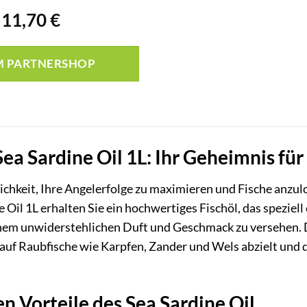
Ursprünglicher
Aktueller
11,70
€
Preis
Preis
war:
ist:
M PARTNERSHOP
14,90 €
11,70 €.
ea Sardine Oil 1L: Ihr Geheimnis fü
ichkeit, Ihre Angelerfolge zu maximieren und Fische anzul
 Oil 1L erhalten Sie ein hochwertiges Fischöl, das speziel
em unwiderstehlichen Duft und Geschmack zu versehen. D
auf Raubfische wie Karpfen, Zander und Wels abzielt und d
n Vorteile des Sea Sardine Oil