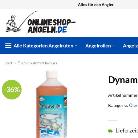
Zum
Alles für den Angler
Inhalt
springen
Alle Kategorien
Angelruten
Angelrollen
Angel
Start
»
Öle/Lockstoffe/Flavours
Dynamit
-36%
Artikelnummer
Kategorie:
Öle/
Lieferzei