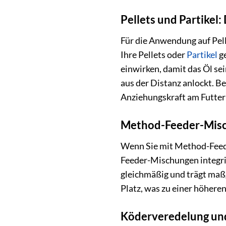
Pellets und Partikel:
Für die Anwendung auf Pell
Ihre Pellets oder
Partikel
ge
einwirken, damit das Öl sei
aus der Distanz anlockt. B
Anziehungskraft am Futterp
Method-Feeder-Misch
Wenn Sie mit Method-Feeder
Feeder-Mischungen integrie
gleichmäßig und trägt maßge
Platz, was zu einer höheren
Köderveredelung und