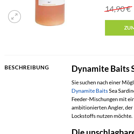
14,90
€
ZU
Dynamite Baits S
BESCHREIBUNG
Sie suchen nach einer Mögl
Dynamite Baits
Sea Sardine
Feeder-Mischungen mit ein
ambitionierten Angler, der 
Lockstoffs nutzen möchte.
Die unschlagbare