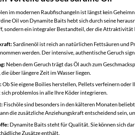
en im modernen Raubfischangeln ist längst kein Geheimni
ardine Oil von Dynamite Baits hebt sich durch seine hera
ff, sondern ein integraler Bestandteil, der die Attraktivität
raft:
Sardinenöl ist reich an natürlichen Fettsäuren und Pro
ommen werden. Der intensive, authentische Geruch signal
g:
Neben dem Geruch trägt das Öl auch zum Geschmacksprof
 die über längere Zeit im Wasser liegen.
:
Ob Sie eigene Boilies herstellen, Pellets verfeinern od
 sich problemlos in alle Ihre Köder integrieren.
t:
Fischöle sind besonders in den kälteren Monaten beliebt
n die zusätzliche Anziehungskraft entscheidend sein, um 
ffe:
Dynamite Baits steht für Qualität. Sie können sich dara
schädliche Zusätze enthält.