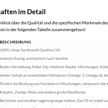
aften im Detail
blick über die Qualität und die spezifischen Merkmale des
ten in der folgenden Tabelle zusammengefasst:
BESCHREIBUNG
100% reines Sardinenöl (Sardine Oil)
Intensiv fischig, authentisch nach Sardine
Boilie-Herstellung, Pellet-Dip, Method-Feeder-Mischungen, Köd
Hoher Gehalt an essentiellen Fettsäuren (Omega-3, Omega-6), lief
Fördert die Bindung von Partikeln in Mischungen, verbessert die 
Karpfen, Zander, Wels und andere große Raubfische
Bei kühler und dunkler Lagerung lange haltbar. Das Öl ist stabil u