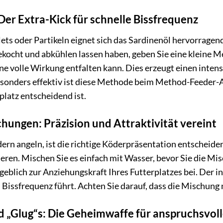
 Der Extra-Kick für schnelle Bissfrequenz
ets oder Partikeln eignet sich das Sardinenöl hervorrage
kocht und abkühlen lassen haben, geben Sie eine kleine M
ne volle Wirkung entfalten kann. Dies erzeugt einen inten
esonders effektiv ist diese Methode beim Method-Feeder-A
latz entscheidend ist.
ungen: Präzision und Attraktivität vereint
n angeln, ist die richtige Köderpräsentation entscheidend
ren. Mischen Sie es einfach mit Wasser, bevor Sie die Mis
blich zur Anziehungskraft Ihres Futterplatzes bei. Der in
 Bissfrequenz führt. Achten Sie darauf, dass die Mischung 
 „Glug“s: Die Geheimwaffe für anspruchsvol