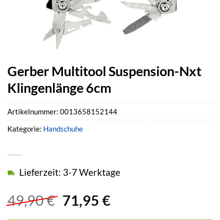
Gerber Multitool Suspension-Nxt
Klingenlänge 6cm
Artikelnummer:
0013658152144
Kategorie:
Handschuhe
Lieferzeit: 3-7 Werktage
Ursprünglicher
Aktueller
49,90
€
71,95
€
Preis
Preis