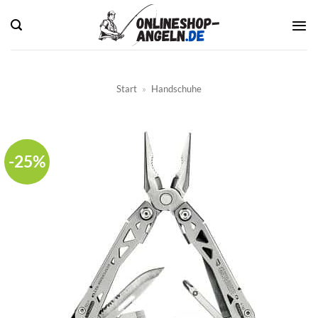
Zum
Inhalt
springen
Start
»
Handschuhe
-25%