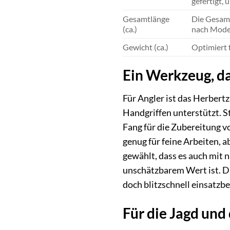
gefertigt,
Gesamtlänge
Die Gesamt
(ca.)
nach Model
Gewicht (ca.)
Optimiert 
Ein Werkzeug, d
Für Angler ist das Herbert
Handgriffen unterstützt. St
Fang für die Zubereitung vo
genug für feine Arbeiten, 
gewählt, dass es auch mit
unschätzbarem Wert ist. Die
doch blitzschnell einsatzb
Für die Jagd und