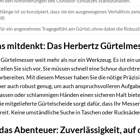
 um den Anforderungen des Outdoor-Einsatzes standzuhalten.
länge ist so konzipiert, dass sie ein ausgewogenes Verhältnis zwi
l)
für ein angenehmes Tragegefühl am Gürtel, ohne dabei die Robust
as mitdenkt: Das Herbertz Gürtelmes
z Gürtelmesser weit mehr als nur ein Werkzeug. Es ist ein 
ellen Sie sich vor, Sie müssen schnell eine Schnur durchtr
rbereiten. Mit diesem Messer haben Sie die nötige Präzisio
aber auch robust genug, um auch anspruchsvolleren Aufgaben
 nassen oder schlammigen Händen einen sicheren Halt bie
 mitgelieferte Gürtelscheide sorgt dafür, dass Ihr Messer
ereit. Keine umständliche Suche in Taschen oder Rucksäcke
 das Abenteuer: Zuverlässigkeit, auf 