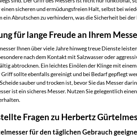
gs sind. Der Griff des Messers ist nicht nur funktional, s
r einen sicheren und ermüdungsfreien Halt, selbst bei wie
um ein Abrutschen zu verhindern, was die Sicherheit bei de
ung für lange Freude an Ihrem Messe
esser Ihnen über viele Jahre hinweg treue Dienste leisten 
esondere nach dem Kontakt mit Salzwasser oder aggressive
ltig abtrocknen. Ein leichtes Einölen der Klinge mit eine
Griff sollte ebenfalls gereinigt und bei Bedarf gepflegt w
e Scheide sauber und trocken ist, bevor Sie das Messer da
sser ist ein sicheres Messer. Nutzen Sie gelegentlich eine
erhalten.
tellte Fragen zu Herbertz Gürtelme
telmesser für den täglichen Gebrauch geeigne