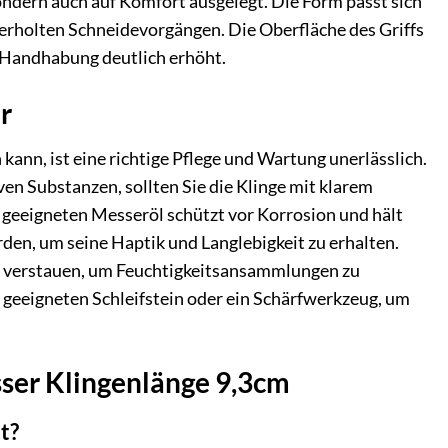
ondern auch auf Komfort ausgelegt. Die Form passt sich
derholten Schneidevorgängen. Die Oberfläche des Griffs
r Handhabung deutlich erhöht.
r
kann, ist eine richtige Pflege und Wartung unerlässlich.
n Substanzen, sollten Sie die Klinge mit klarem
m geeigneten Messeröl schützt vor Korrosion und hält
erden, um seine Haptik und Langlebigkeit zu erhalten.
rin verstauen, um Feuchtigkeitsansammlungen zu
n geeigneten Schleifstein oder ein Schärfwerkzeug, um
sser Klingenlänge 9,3cm
t?