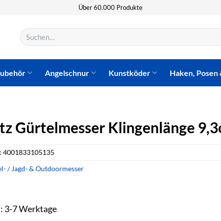
Über 60.000 Produkte
Suchen
nach:
zubehör
Angelschnur
Kunstköder
Haken, Posen 
tz Gürtelmesser Klingenlänge 9,
:
4001833105135
l- / Jagd- & Outdoormesser
t: 3-7 Werktage