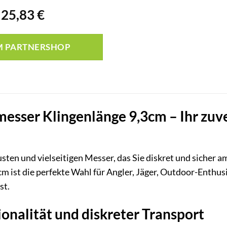
Ursprünglicher
Aktueller
25,83
€
Preis
Preis
war:
ist:
M PARTNERSHOP
36,50 €
25,83 €.
esser Klingenlänge 9,3cm – Ihr zuver
sten und vielseitigen Messer, das Sie diskret und sicher 
cm ist die perfekte Wahl für Angler, Jäger, Outdoor-Enthus
st.
nalität und diskreter Transport