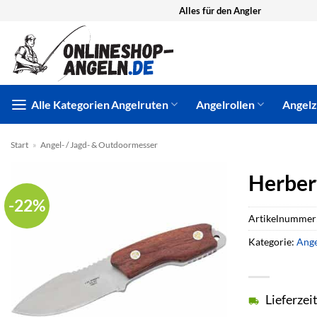
Zum
Alles für den Angler
Inhalt
springen
Alle Kategorien
Angelruten
Angelrollen
Angel
Start
»
Angel- / Jagd- & Outdoormesser
Herber
-22%
Artikelnummer
Kategorie:
Ange
Lieferzei