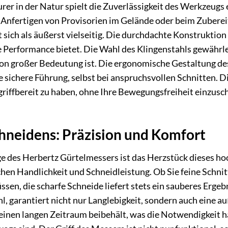
rer in der Natur spielt die Zuverlässigkeit des Werkzeugs
m Anfertigen von Provisorien im Gelände oder beim Zubere
 sich als äußerst vielseitig. Die durchdachte Konstruktion
Performance bietet. Die Wahl des Klingenstahls gewährle
on großer Bedeutung ist. Die ergonomische Gestaltung des
ne sichere Führung, selbst bei anspruchsvollen Schnitten. 
griffbereit zu haben, ohne Ihre Bewegungsfreiheit einzusch
hneidens: Präzision und Komfort
nge des Herbertz Gürtelmessers ist das Herzstück dieses h
schen Handlichkeit und Schneidleistung. Ob Sie feine Schni
n, die scharfe Schneide liefert stets ein sauberes Ergebni
, garantiert nicht nur Langlebigkeit, sondern auch eine a
einen langen Zeitraum beibehält, was die Notwendigkeit hä