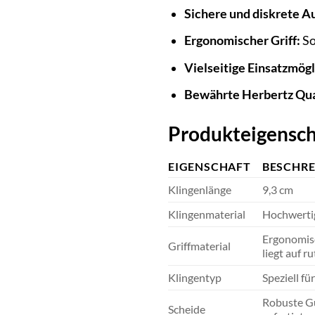
Sichere und diskrete 
Ergonomischer Griff:
So
Vielseitige Einsatzmögl
Bewährte Herbertz Qua
Produkteigensch
EIGENSCHAFT
BESCHR
Klingenlänge
9,3 cm
Klingenmaterial
Hochwertig
Ergonomisc
Griffmaterial
liegt auf r
Klingentyp
Speziell fü
Robuste Gü
Scheide