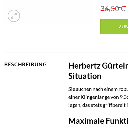
36,50
€
ZU
Herbertz Gürtelm
BESCHREIBUNG
Situation
Sie suchen nach einem robu
einer Klingenlänge von 9,3
legen, das stets griffbereit i
Maximale Funktio