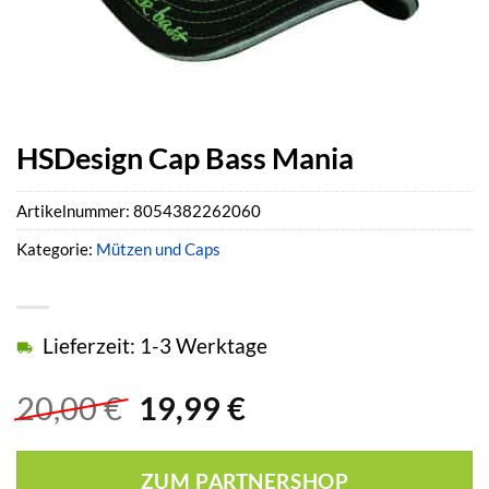
HSDesign Cap Bass Mania
Artikelnummer:
8054382262060
Kategorie:
Mützen und Caps
Lieferzeit: 1-3 Werktage
Ursprünglicher
Aktueller
20,00
€
19,99
€
Preis
Preis
war:
ist:
ZUM PARTNERSHOP