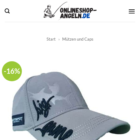
Zum
Inhalt
springen
Start
»
Mützen und Caps
-16%