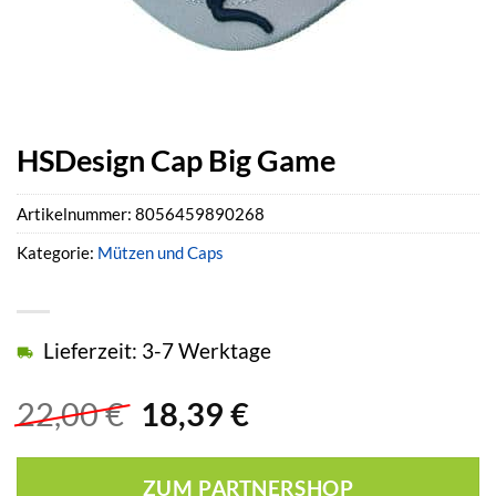
HSDesign Cap Big Game
Artikelnummer:
8056459890268
Kategorie:
Mützen und Caps
Lieferzeit: 3-7 Werktage
Ursprünglicher
Aktueller
22,00
€
18,39
€
Preis
Preis
war:
ist:
ZUM PARTNERSHOP