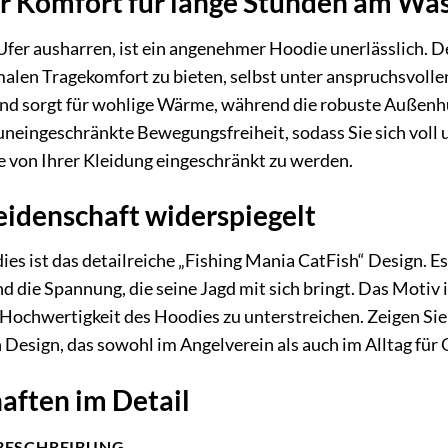
 Komfort für lange Stunden am Wa
fer ausharren, ist ein angenehmer Hoodie unerlässlich.
alen Tragekomfort zu bieten, selbst unter anspruchsvoll
nd sorgt für wohlige Wärme, während die robuste Außenhül
uneingeschränkte Bewegungsfreiheit, sodass Sie sich voll 
 von Ihrer Kleidung eingeschränkt zu werden.
Leidenschaft widerspiegelt
es ist das detailreiche „Fishing Mania CatFish“ Design. Es
 die Spannung, die seine Jagd mit sich bringt. Das Motiv i
e Hochwertigkeit des Hoodies zu unterstreichen. Zeigen Si
n Design, das sowohl im Angelverein als auch im Alltag für
aften im Detail
BESCHREIBUNG