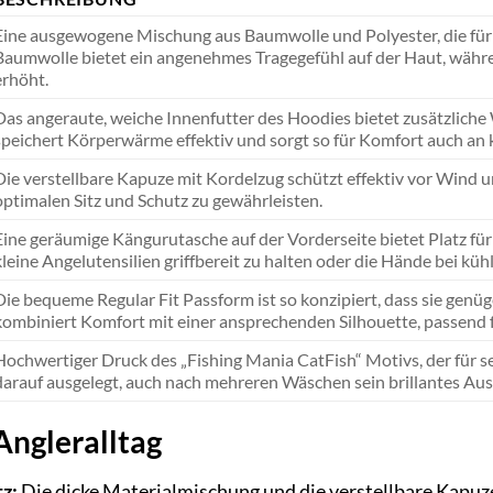
Eine ausgewogene Mischung aus Baumwolle und Polyester, die für 
Baumwolle bietet ein angenehmes Tragegefühl auf der Haut, währe
erhöht.
Das angeraute, weiche Innenfutter des Hoodies bietet zusätzliche 
speichert Körperwärme effektiv und sorgt so für Komfort auch an 
Die verstellbare Kapuze mit Kordelzug schützt effektiv vor Wind un
optimalen Sitz und Schutz zu gewährleisten.
Eine geräumige Kängurutasche auf der Vorderseite bietet Platz für
kleine Angelutensilien griffbereit zu halten oder die Hände bei k
Die bequeme Regular Fit Passform ist so konzipiert, dass sie genüg
kombiniert Komfort mit einer ansprechenden Silhouette, passend 
Hochwertiger Druck des „Fishing Mania CatFish“ Motivs, der für se
darauf ausgelegt, auch nach mehreren Wäschen sein brillantes Aus
Angleralltag
z:
Die dicke Materialmischung und die verstellbare Kapuz