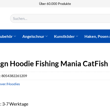
Über 60.000 Produkte
Suchen
nach:
zubehör
Angelschnur
Kunstköder
Haken, Posen 
gn Hoodie Fishing Mania CatFish 
:
8054382261209
over/Hoodies
t: 3-7 Werktage