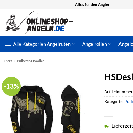
Zum
Alles für den Angler
Inhalt
springen
Alle Kategorien
Angelruten
Angelrollen
Angel
Start
»
Pullover/Hoodies
HSDesi
-13%
Artikelnummer
Kategorie:
Pull
Lieferzei