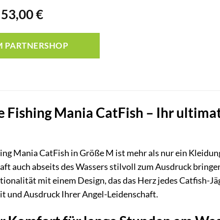
Ursprünglicher
Aktueller
53,00
€
Preis
Preis
war:
ist:
M PARTNERSHOP
48,00 €
53,00 €.
Fishing Mania CatFish – Ihr ultimat
ng Mania CatFish in Größe M ist mehr als nur ein Kleidung
haft auch abseits des Wassers stilvoll zum Ausdruck bringe
ionalität mit einem Design, das das Herz jedes Catfish-Jäg
t und Ausdruck Ihrer Angel-Leidenschaft.