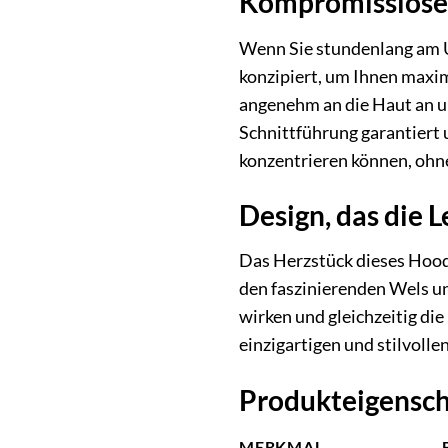
Kompromissloser
Wenn Sie stundenlang am U
konzipiert, um Ihnen maxim
angenehm an die Haut an u
Schnittführung garantiert 
konzentrieren können, ohne
Design, das die 
Das Herzstück dieses Hoodi
den faszinierenden Wels und
wirken und gleichzeitig di
einzigartigen und stilvolle
Produkteigensch
MERKMAL