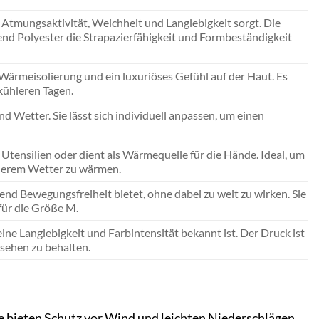
Atmungsaktivität, Weichheit und Langlebigkeit sorgt. Die
nd Polyester die Strapazierfähigkeit und Formbeständigkeit
Wärmeisolierung und ein luxuriöses Gefühl auf der Haut. Es
kühleren Tagen.
d Wetter. Sie lässt sich individuell anpassen, um einen
 Utensilien oder dient als Wärmequelle für die Hände. Ideal, um
ühlerem Wetter zu wärmen.
end Bewegungsfreiheit bietet, ohne dabei zu weit zu wirken. Sie
für die Größe M.
ine Langlebigkeit und Farbintensität bekannt ist. Der Druck ist
sehen zu behalten.
e bieten Schutz vor Wind und leichten Niederschlägen,