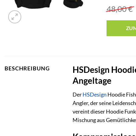
48,00
€
ZU
HSDesign Hoodie 
BESCHREIBUNG
Angeltage
Der
HSDesign
Hoodie Fishi
Angler, der seine Leidensc
vereint dieser Hoodie Funkt
Mischung aus Gemütlichkei