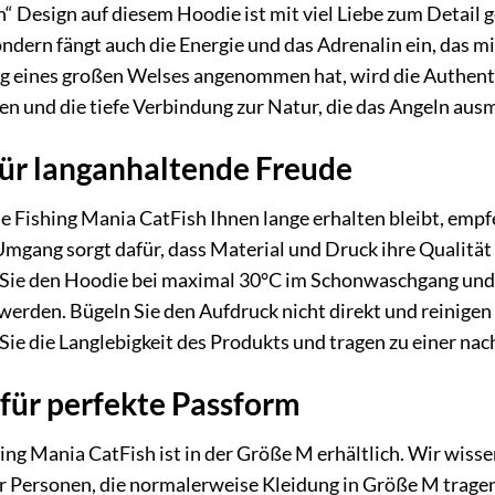
 Design auf diesem Hoodie ist mit viel Liebe zum Detail ge
dern fängt auch die Energie und das Adrenalin ein, das mit
 eines großen Welses angenommen hat, wird die Authentizi
n und die tiefe Verbindung zur Natur, die das Angeln aus
für langanhaltende Freude
Fishing Mania CatFish Ihnen lange erhalten bleibt, empfe
mgang sorgt dafür, dass Material und Druck ihre Qualität 
Sie den Hoodie bei maximal 30°C im Schonwaschgang und ve
werden. Bügeln Sie den Aufdruck nicht direkt und reinigen
 die Langlebigkeit des Produkts und tragen zu einer nac
für perfekte Passform
g Mania CatFish ist in der Größe M erhältlich. Wir wissen
 für Personen, die normalerweise Kleidung in Größe M tra