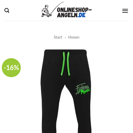
Zum
Inhalt
springen
Start
»
Hosen
-16%