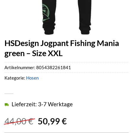
HSDesign Jogpant Fishing Mania
green – Size XXL
Artikelnummer:
8054382261841
Kategorie:
Hosen
Lieferzeit: 3-7 Werktage
Ursprünglicher
Aktueller
44,00
€
50,99
€
Preis
Preis