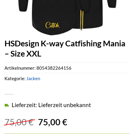
HSDesign K-way Catfishing Mania
– Size XXL
Artikelnummer:
8054382264156
Kategorie:
Jacken
Lieferzeit: Lieferzeit unbekannt
Ursprünglicher
Aktueller
75,00
€
75,00
€
Preis
Preis