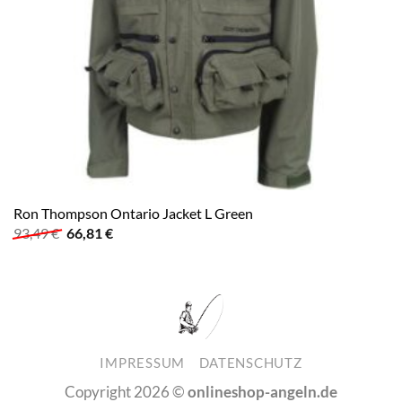
Ron Thompson Ontario Jacket L Green
Ursprünglicher
Aktueller
93,49
€
66,81
€
Preis
Preis
war:
ist:
93,49 €
66,81 €.
IMPRESSUM
DATENSCHUTZ
Copyright 2026 ©
onlineshop-angeln.de