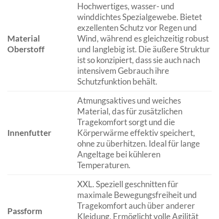
Hochwertiges, wasser- und
winddichtes Spezialgewebe. Bietet
exzellenten Schutz vor Regen und
Material
Wind, während es gleichzeitig robust
Oberstoff
und langlebig ist. Die äußere Struktur
ist so konzipiert, dass sie auch nach
intensivem Gebrauch ihre
Schutzfunktion behält.
Atmungsaktives und weiches
Material, das für zusätzlichen
Tragekomfort sorgt und die
Innenfutter
Körperwärme effektiv speichert,
ohne zu überhitzen. Ideal für lange
Angeltage bei kühleren
Temperaturen.
XXL. Speziell geschnitten für
maximale Bewegungsfreiheit und
Tragekomfort auch über anderer
Passform
Kleidung. Ermöglicht volle Agilität