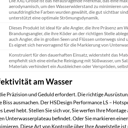
Die XXL-Größe ist das herausragende Merkmal, das eine maxi
aerodynamisch, um den Wasserwiderstand zu minimieren und e
unaufdringliche Farben wurden gewählt, die gut sichtbar si
unterstützt eine optimale Strömungsdynamik.
Dieses Produkt ist ideal für alle Angler, die ihre Präsenz am
Brandungsangler, die ihre Köder an der richtigen Stelle ableg
auch Angler, die in großen Seen und Flüssen unterwegs sind 
Es eignet sich hervorragend für die Markierung von Unterwa
Konstruiert für den dauerhaften Einsatz, widersteht das M
empfiehlt sich eine einfache Reinigung mit Süßwasser, um Sa
Materials verhindert ein Ausbleichen oder Verspröden, selbs
fektivität am Wasser
 die Präzision und Geduld erfordert. Die richtige Ausrüstu
 Biss ausmachen. Der HSDesign Performance LS – Hotspot 
s Level hebt. Stellen Sie sich vor, Sie werfen Ihre Montag
n Unterwasserplateau befindet. Oder Sie markieren einen B
imieren. Diese Art von Kontrolle über Ihre Angelstelle ist