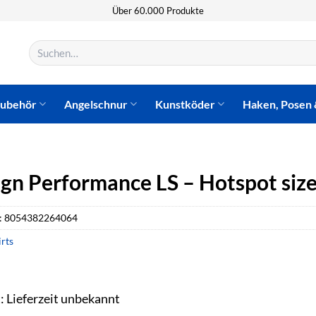
Über 60.000 Produkte
Suchen
nach:
zubehör
Angelschnur
Kunstköder
Haken, Posen 
gn Performance LS – Hotspot siz
:
8054382264064
irts
t: Lieferzeit unbekannt