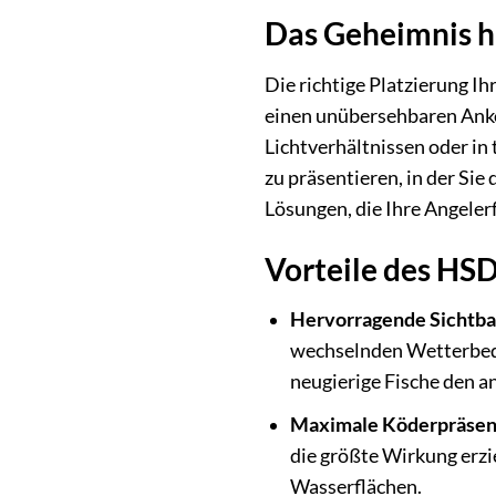
Das Geheimnis h
Die richtige Platzierung I
einen unübersehbaren Anker
Lichtverhältnissen oder in
zu präsentieren, in der Si
Lösungen, die Ihre Angeler
Vorteile des HSD
Hervorragende Sichtba
wechselnden Wetterbedin
neugierige Fische den 
Maximale Köderpräsen
die größte Wirkung erzie
Wasserflächen.