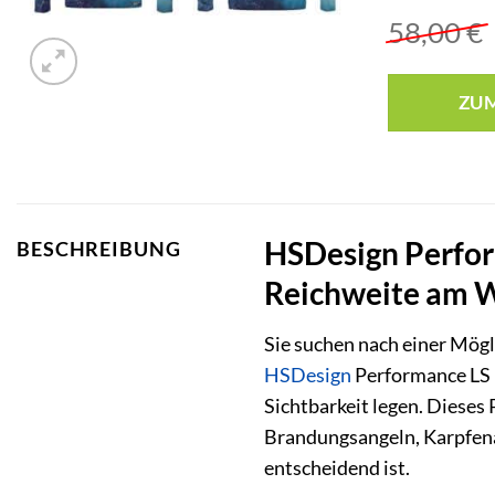
58,00
€
ZU
HSDesign Perform
BESCHREIBUNG
Reichweite am 
Sie suchen nach einer Mögl
HSDesign
Performance LS i
Sichtbarkeit legen. Dieses 
Brandungsangeln, Karpfena
entscheidend ist.