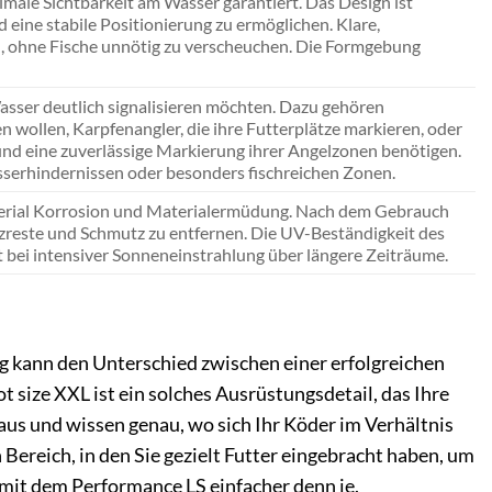
male Sichtbarkeit am Wasser garantiert. Das Design ist
ine stabile Positionierung zu ermöglichen. Klare,
nd, ohne Fische unnötig zu verscheuchen. Die Formgebung
 Wasser deutlich signalisieren möchten. Dazu gehören
en wollen, Karpfenangler, die ihre Futterplätze markieren, oder
und eine zuverlässige Markierung ihrer Angelzonen benötigen.
sserhindernissen oder besonders fischreichen Zonen.
aterial Korrosion und Materialermüdung. Nach dem Gebrauch
lzreste und Schmutz zu entfernen. Die UV-Beständigkeit des
t bei intensiver Sonneneinstrahlung über längere Zeiträume.
ng kann den Unterschied zwischen einer erfolgreichen
size XXL ist ein solches Ausrüstungsdetail, das Ihre
e aus und wissen genau, wo sich Ihr Köder im Verhältnis
ereich, in den Sie gezielt Futter eingebracht haben, um
 mit dem Performance LS einfacher denn je.