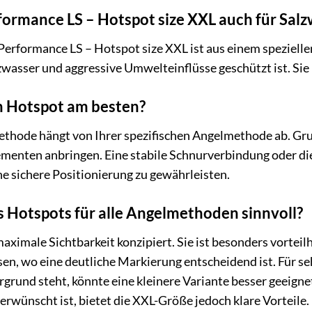
formance LS – Hotspot size XXL auch für Salz
Performance LS – Hotspot size XXL ist aus einem spezielle
wasser und aggressive Umwelteinflüsse geschützt ist. Sie
n Hotspot am besten?
hode hängt von Ihrer spezifischen Angelmethode ab. Grund
enten anbringen. Eine stabile Schnurverbindung oder die
e sichere Positionierung zu gewährleisten.
s Hotspots für alle Angelmethoden sinnvoll?
ximale Sichtbarkeit konzipiert. Sie ist besonders vortei
sen, wo eine deutliche Markierung entscheidend ist. Für se
grund steht, könnte eine kleinere Variante besser geeigne
rwünscht ist, bietet die XXL-Größe jedoch klare Vorteile.