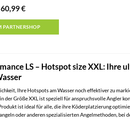
Ursprünglicher
Aktueller
60,99
€
Preis
Preis
war:
ist:
M PARTNERSHOP
58,00 €
60,99 €.
ance LS – Hotspot size XXL: Ihre u
Wasser
ichkeit, Ihre Hotspots am Wasser noch effektiver zu marki
n der Größe XXL ist speziell für anspruchsvolle Angler konz
Produkt ist ideal für alle, die ihre Köderplatzierung optim
ngeln oder anderen spezialisierten Angelmethoden, bei de