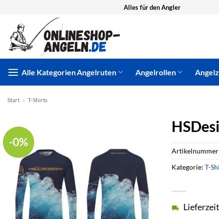
Zum
Alles für den Angler
Inhalt
springen
Alle Kategorien
Angelruten
Angelrollen
Angel
Start
»
T-Shirts
HSDesi
-0%
Artikelnummer
Kategorie:
T-Sh
Lieferzei