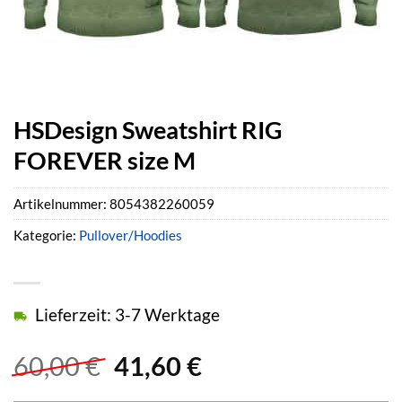
HSDesign Sweatshirt RIG
FOREVER size M
Artikelnummer:
8054382260059
Kategorie:
Pullover/Hoodies
Lieferzeit: 3-7 Werktage
Ursprünglicher
Aktueller
60,00
€
41,60
€
Preis
Preis