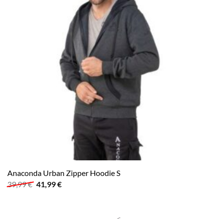
Anaconda Urban Zipper Hoodie S
Ursprünglicher
Aktueller
39,99
€
41,99
€
Preis
Preis
war:
ist:
39,99 €
41,99 €.