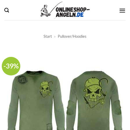
Zum
Inhalt
springen
Start
»
Pullover/Hoodies
-39%