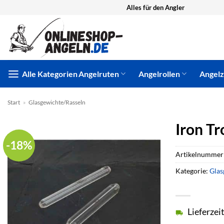
Zum
Alles für den Angler
Inhalt
springen
Alle Kategorien
Angelruten
Angelrollen
Angel
Start
»
Glasgewichte/Rasseln
Iron Tr
-18%
Artikelnummer
Kategorie:
Glas
Lieferzei