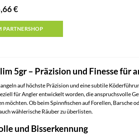
rsprünglicher
Aktueller
5,66
€
reis
Preis
ar:
ist:
M PARTNERSHOP
,89 €
5,66 €.
slim 5gr – Präzision und Finesse für 
hangeln auf höchste Präzision und eine subtile Köderführun
peziell für Angler entwickelt worden, die anspruchsvolle 
 möchten. Ob beim Spinnfischen auf Forellen, Barsche ode
auch wählerische Räuber zu überlisten.
lle und Bisserkennung