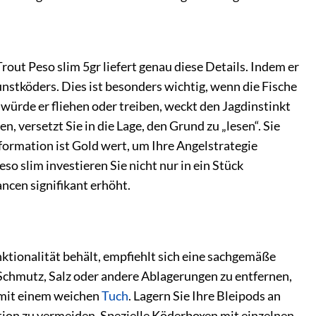
rout Peso slim 5gr liefert genau diese Details. Indem er
stköders. Dies ist besonders wichtig, wenn die Fische
ls würde er fliehen oder treiben, weckt den Jagdinstinkt
, versetzt Sie in die Lage, den Grund zu „lesen“. Sie
formation ist Gold wert, um Ihre Angelstrategie
o slim investieren Sie nicht nur in ein Stück
ncen signifikant erhöht.
nktionalität behält, empfiehlt sich eine sachgemäße
Schmutz, Salz oder andere Ablagerungen zu entfernen,
n mit einem weichen
Tuch
. Lagern Sie Ihre Bleipods an
ion zu vermeiden. Spezielle Köderboxen mit einzelnen