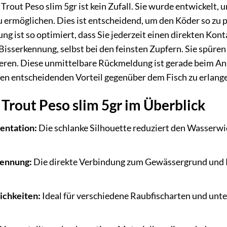
 Trout Peso slim 5gr ist kein Zufall. Sie wurde entwickel
 ermöglichen. Dies ist entscheidend, um den Köder so zu p
ung ist so optimiert, dass Sie jederzeit einen direkten 
 Bisserkennung, selbst bei den feinsten Zupfern. Sie spüre
ieren. Diese unmittelbare Rückmeldung ist gerade beim An
n entscheidenden Vorteil gegenüber dem Fisch zu erlang
 Trout Peso slim 5gr im Überblick
entation:
Die schlanke Silhouette reduziert den Wasserwi
kennung:
Die direkte Verbindung zum Gewässergrund und Köd
ichkeiten:
Ideal für verschiedene Raubfischarten und unt