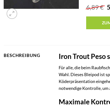
U
6,89
€
P
w
ZU
6
Iron Trout Peso 
BESCHREIBUNG
Für alle, die beim Raubfisc
Wahl. Dieses Bleipod ist s
Köderpräsentation eingehen
notwendige Kontrolle, um 
Maximale Kontro