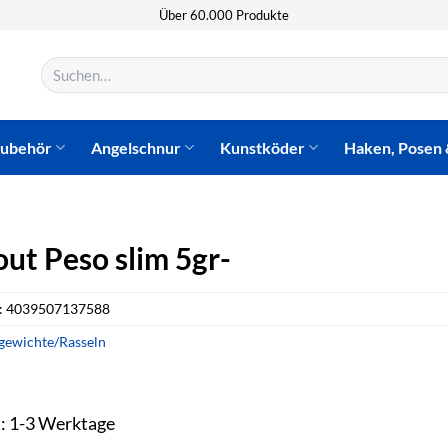
Über 60.000 Produkte
Suchen
nach:
zubehör
Angelschnur
Kunstköder
Haken, Posen 
out Peso slim 5gr-
:
4039507137588
gewichte/Rasseln
t: 1-3 Werktage