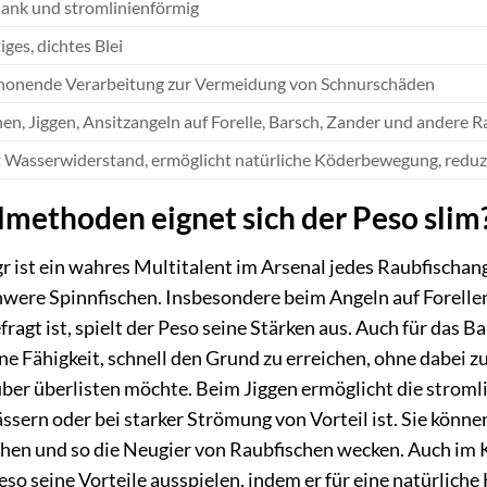
hlank und stromlinienförmig
ges, dichtes Blei
chonende Verarbeitung zur Vermeidung von Schnurschäden
hen, Jiggen, Ansitzangeln auf Forelle, Barsch, Zander und andere R
 Wasserwiderstand, ermöglicht natürliche Köderbewegung, reduz
methoden eignet sich der Peso slim
gr ist ein wahres Multitalent im Arsenal jedes Raubfischa
schwere Spinnfischen. Insbesondere beim Angeln auf Forelle
ragt ist, spielt der Peso seine Stärken aus. Auch für das Ba
e Fähigkeit, schnell den Grund zu erreichen, ohne dabei zu 
er überlisten möchte. Beim Jiggen ermöglicht die stroml
ssern oder bei starker Strömung von Vorteil ist. Sie könn
chen und so die Neugier von Raubfischen wecken. Auch im 
o seine Vorteile ausspielen, indem er für eine natürlich