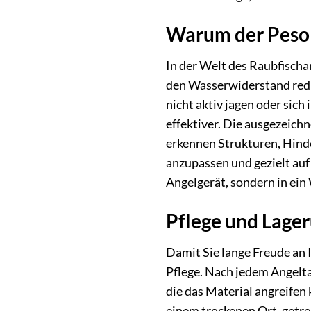
Warum der Peso 
In der Welt des Raubfischan
den Wasserwiderstand reduz
nicht aktiv jagen oder sich
effektiver. Die ausgezeichn
erkennen Strukturen, Hinde
anzupassen und gezielt auf
Angelgerät, sondern in ein
Pflege und Lager
Damit Sie lange Freude an 
Pflege. Nach jedem Angelta
die das Material angreifen
einem trockenen Ort, getr