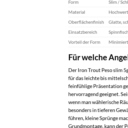
Form
Slim / Sc
Material
Hochwerti
Oberflächenfinish
Glatte, s
Einsatzbereich
Spinnfisc
Vorteil der Form
Minimiert
Für welche Angel
Der Iron Trout Peso slim 5
für das leichte bis mittel
feinfühlige Präsentation gef
hervorragend geeignet. Sein
wenn man wählerische Räub
besonders in tieferen Gewä
führen, kleine Sprünge ma
Grundmontage, kann der Pes