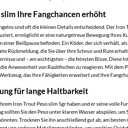
slim Ihre Fangchancen erhöht
gelns sind oft die kleinen Details entscheidend. Der Iron T
iert, ermöglicht er eine naturgetreue Bewegung Ihres Kun
 in einer Beißpause befinden. Ein Köder, der sich verhält, a
ete Rückmeldung, die Sie über Ihre Schnur und Rute erhalten
rnisse und – am wichtigsten – die feinsten Bisse. Diese In
 die Anwesenheit von Raubfischen zu reagieren. Mit dem Pes
 Werkzeug, das Ihre Fähigkeiten erweitert und Ihre Fangcha
ung für lange Haltbarkeit
Ihrem Iron Trout Peso slim 5gr haben und er seine volle Fu
g sollten Sie den Peso unter klarem Wasser abspülen, um 
 könnten. Trocknen Sie ihn anschließend gut ab, am beste
ennt von anderen Metallgegenständen, um unnötige Oxidat