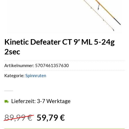
Kinetic Defeater CT 9′ ML 5-24g
2sec
Artikelnummer:
5707461357630
Kategorie:
Spinnruten
Lieferzeit: 3-7 Werktage
Ursprünglicher
Aktueller
89,99
€
59,79
€
Preis
Preis