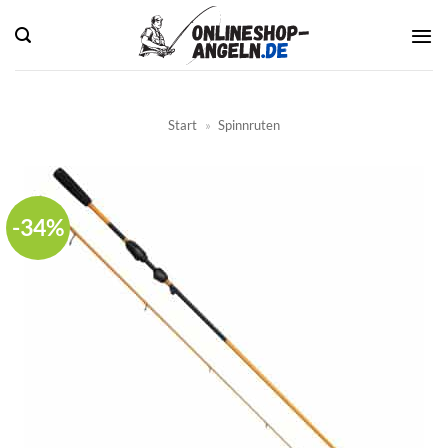
Zum
Inhalt
springen
Start
»
Spinnruten
-34%