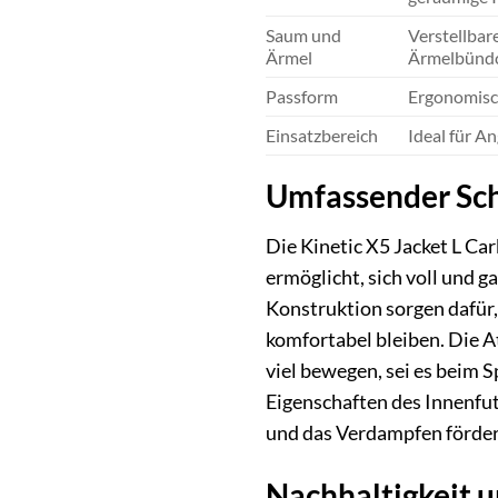
Saum und
Verstellbar
Ärmel
Ärmelbündch
Passform
Ergonomisch
Einsatzbereich
Ideal für A
Umfassender Sch
Die Kinetic X5 Jacket L Car
ermöglicht, sich voll und g
Konstruktion sorgen dafür
komfortabel bleiben. Die A
viel bewegen, sei es beim 
Eigenschaften des Innenfu
und das Verdampfen förder
Nachhaltigkeit u