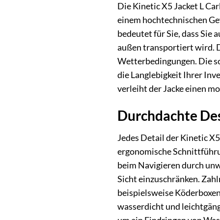
Die Kinetic X5 Jacket L Ca
einem hochtechnischen Gew
bedeutet für Sie, dass Sie
außen transportiert wird. 
Wetterbedingungen. Die sor
die Langlebigkeit Ihrer In
verleiht der Jacke einen m
Durchdachte Des
Jedes Detail der Kinetic X
ergonomische Schnittführu
beim Navigieren durch unwe
Sicht einzuschränken. Zahl
beispielsweise Köderboxen,
wasserdicht und leichtgäng