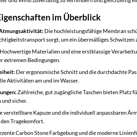
ser und Wind zuverlässig zu verhindern und gleichzeitig 
igenschaften im Überblick
Atmungsaktivität:
Die hochleistungsfähige Membran schütz
chtigkeitstransport sorgt, um ein übermäßiges Schwitzen 
Hochwertige Materialien und eine erstklassige Verarbeitu
er extremen Bedingungen.
iheit:
Der ergonomische Schnitt und die durchdachte Pa
lle Aktivitäten am und im Wasser.
sungen:
Zahlreiche, gut zugängliche Taschen bieten Platz 
 und sicher.
e verstellbare Kapuze und die individuell anpassbaren Är
 den Tragekomfort.
ezente Carbon Stone Farbgebung und die moderne Linienfü