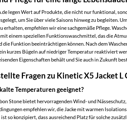
de legen Wert auf Produkte, die nicht nur funktional, sond
usgelegt, um Sie über viele Saisons hinweg zu begleiten. U
 zu erhalten, empfehlen wir eine sachgemäße Pflege. Wasc
e mit einem speziellen Funktionswaschmittel, das die Atmu
 die Funktion beeinträchtigen können. Nach dem Waschen
ein kurzes Bügeln auf niedriger Temperatur reaktiviert werd
senden Eigenschaften behält und Sie auch in Zukunft best
tellte Fragen zu Kinetic X5 Jacket L
r kalte Temperaturen geeignet?
rbon Stone bietet hervorragenden Wind- und Nässeschutz, 
dingungen empfehlen wir, die Jacke mit warmen Isolations
st so konzipiert, dass ausreichend Platz für solche zusätz