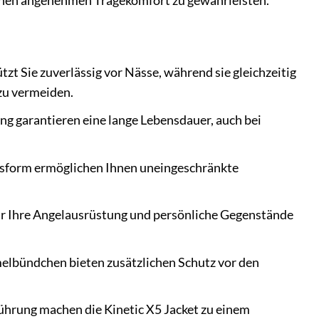
einen angenehmen Tragekomfort zu gewährleisten.
t Sie zuverlässig vor Nässe, während sie gleichzeitig
zu vermeiden.
ng garantieren eine lange Lebensdauer, auch bei
ssform ermöglichen Ihnen uneingeschränkte
für Ihre Angelausrüstung und persönliche Gegenstände
melbündchen bieten zusätzlichen Schutz vor den
hrung machen die Kinetic X5 Jacket zu einem