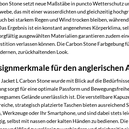
rbon Stone setzt neue Maßstäbe in puncto Wetterschutz u
ebe, das mit einer wasserdichten und gleichzeitig hochg
 auch bei starkem Regen und Wind trocken bleiben, während
Das Ergebnis ist ein konstant angenehmes Körperklima, se
gfältig ausgewählten Materialien garantieren zudem eine 
vestition verlassen können. Die Carbon Stone Farbgebung 
odernen, zurückhaltenden Look.
ignmerkmale für den anglerischen A
5 Jacket L Carbon Stone wurde mit Blick auf die Bedürfnis
ng sorgt für eine optimale Passform und Bewegungsfreihe
gsames Gelände unerlässlich ist. Die verstellbare Kapuze
reiche, strategisch platzierte Taschen bieten ausreichend 
 Werkzeuge oder Ihr Smartphone, und sind dabei stets lei
ig, selbst mit nassen oder kalten Händen zu bedienen. Die