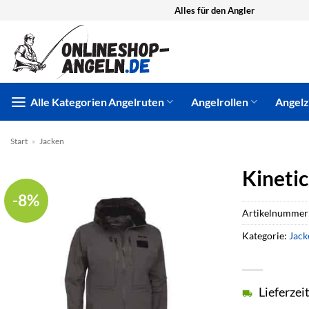
Zum
Alles für den Angler
Inhalt
springen
Alle Kategorien
Angelruten
Angelrollen
Angel
Start
»
Jacken
Kinetic
-8%
Artikelnummer
Kategorie:
Jack
Lieferzei