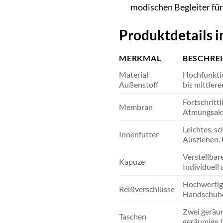
modischen Begleiter für
Produktdetails i
MERKMAL
BESCHRE
Material
Hochfunktio
Außenstoff
bis mittler
Fortschritt
Membran
Atmungsakti
Leichtes, s
Innenfutter
Ausziehen. 
Verstellbar
Kapuze
Individuell 
Hochwertige
Reißverschlüsse
Handschuhe
Zwei geräum
Taschen
geräumige 