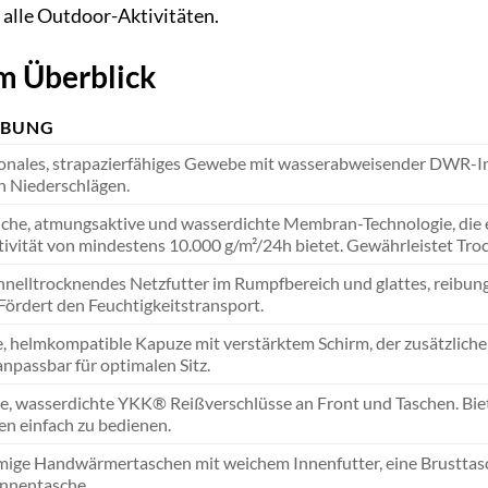
 alle Outdoor-Aktivitäten.
m Überblick
IBUNG
nales, strapazierfähiges Gewebe mit wasserabweisender DWR-Imp
en Niederschlägen.
liche, atmungsaktive und wasserdichte Membran-Technologie, di
vität von mindestens 10.000 g/m²/24h bietet. Gewährleistet Tro
chnelltrocknendes Netzfutter im Rumpfbereich und glattes, reibun
Fördert den Feuchtigkeitstransport.
e, helmkompatible Kapuze mit verstärktem Schirm, der zusätzlichen
anpassbar für optimalen Sitz.
, wasserdichte YKK® Reißverschlüsse an Front und Taschen. Biete
n einfach zu bedienen.
ige Handwärmertaschen mit weichem Innenfutter, eine Brusttasc
Innentasche.