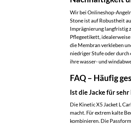
Wir bei Onlineshop-Angeln.
Stone ist auf Robustheit a
Imprägnierung langfristig
Pflegeetikett, idealerweis
die Membran verkleben und
niedriger Stufe oder durch 
ihre wasser- und windabwei
FAQ – Häufig ges
Ist die Jacke für seh
Die Kinetic X5 Jacket L Ca
macht. Für extrem kalte Be
kombinieren. Die Passform i