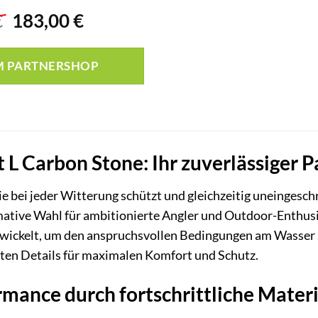
Ursprünglicher
Aktueller
€
183,00
€
Preis
Preis
war:
ist:
M PARTNERSHOP
199,99 €
183,00 €.
t L Carbon Stone: Ihr zuverlässiger P
 Sie bei jeder Witterung schützt und gleichzeitig uneinges
imative Wahl für ambitionierte Angler und Outdoor-Enthusi
ntwickelt, um den anspruchsvollen Bedingungen am Wasser 
ten Details für maximalen Komfort und Schutz.
mance durch fortschrittliche Materi