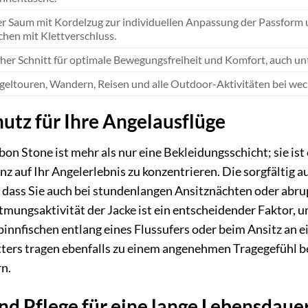
er Saum mit Kordelzug zur individuellen Anpassung der Passform
en mit Klettverschluss.
er Schnitt für optimale Bewegungsfreiheit und Komfort, auch u
ngeltouren, Wandern, Reisen und alle Outdoor-Aktivitäten bei wec
utz für Ihre Angelausflüge
bon Stone ist mehr als nur eine Bekleidungsschicht; sie ist
anz auf Ihr Angelerlebnis zu konzentrieren. Die sorgfälti
, dass Sie auch bei stundenlangen Ansitznächten oder a
tmungsaktivität der Jacke ist ein entscheidender Faktor,
Spinnfischen entlang eines Flussufers oder beim Ansitz an 
tters tragen ebenfalls zu einem angenehmen Tragegefühl b
n.
nd Pflege für eine lange Lebensdaue