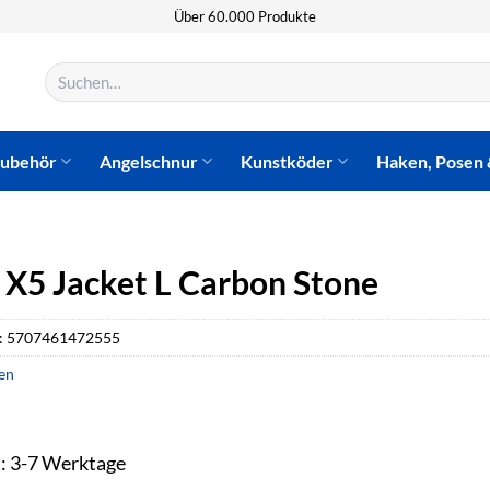
Über 60.000 Produkte
Suchen
nach:
zubehör
Angelschnur
Kunstköder
Haken, Posen 
 X5 Jacket L Carbon Stone
:
5707461472555
en
t: 3-7 Werktage