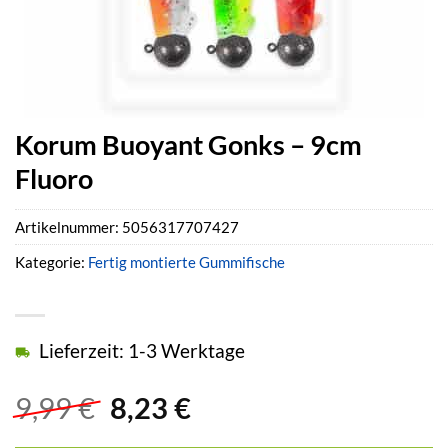
Korum Buoyant Gonks – 9cm
Fluoro
Artikelnummer:
5056317707427
Kategorie:
Fertig montierte Gummifische
Lieferzeit: 1-3 Werktage
Ursprünglicher
Aktueller
9,99
€
8,23
€
Preis
Preis