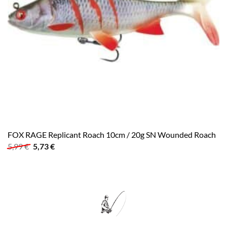
FOX RAGE Replicant Roach 10cm / 20g SN Wounded Roach
Ursprünglicher
Aktueller
5,99
€
5,73
€
Preis
Preis
war:
ist:
5,99 €
5,73 €.