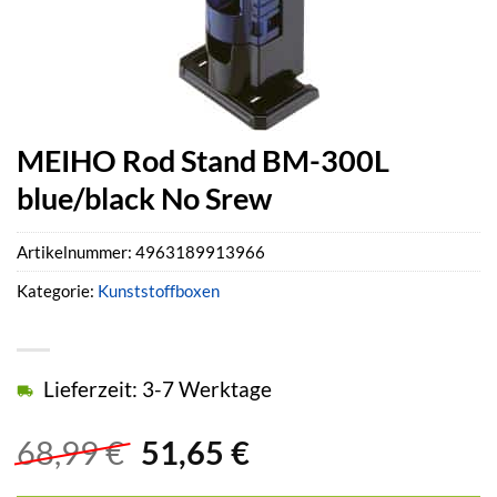
MEIHO Rod Stand BM-300L
blue/black No Srew
Artikelnummer:
4963189913966
Kategorie:
Kunststoffboxen
Lieferzeit: 3-7 Werktage
Ursprünglicher
Aktueller
68,99
€
51,65
€
Preis
Preis