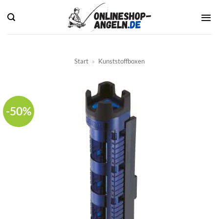
Zum
Inhalt
springen
Start
»
Kunststoffboxen
-50%