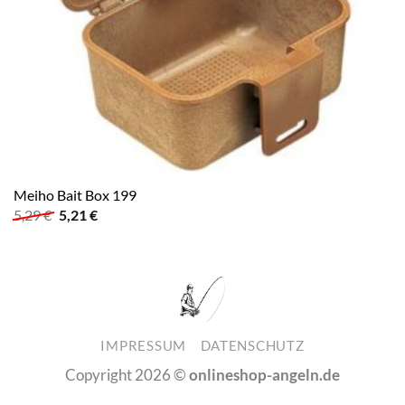
Meiho Bait Box 199
Ursprünglicher
Aktueller
5,29
€
5,21
€
Preis
Preis
war:
ist:
5,29 €
5,21 €.
IMPRESSUM
DATENSCHUTZ
Copyright 2026 ©
onlineshop-angeln.de