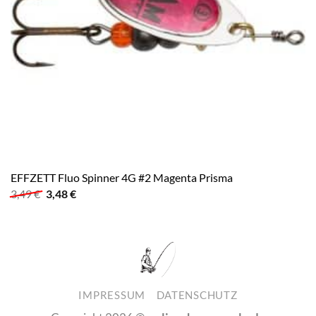
EFFZETT Fluo Spinner 4G #2 Magenta Prisma
Ursprünglicher
Aktueller
3,49
€
3,48
€
Preis
Preis
war:
ist:
3,49 €
3,48 €.
IMPRESSUM
DATENSCHUTZ