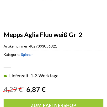
Mepps Aglia Fluo weiß Gr-2
Artikelnummer:
4027093056321
Kategorie:
Spinner
Lieferzeit: 1-3 Werktage
Ursprünglicher
Aktueller
4,29
€
6,87
€
Preis
Preis
war:
ist:
ZUM PARTNERSHOP