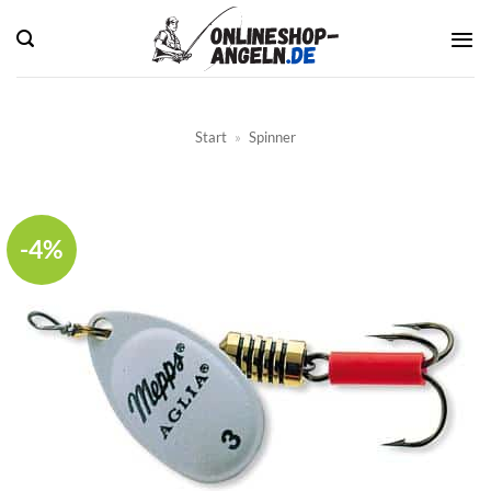
Zum
Inhalt
springen
Start
»
Spinner
-4%