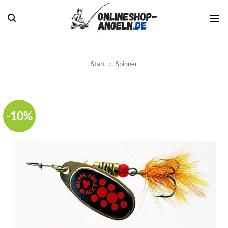
Zum
Inhalt
springen
Start
»
Spinner
-10%