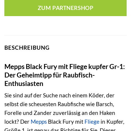
war:
ist:
ZUM PARTNERSHOP
6,39 €
5,19 €.
BESCHREIBUNG
Mepps Black Fury mit Fliege kupfer Gr-1:
Der Geheimtipp für Raubfisch-
Enthusiasten
Sie sind auf der Suche nach einem Köder, der
selbst die scheuesten Raubfische wie Barsch,
Forelle und Zander zuverlässig an den Haken
lockt? Der
Mepps
Black Fury mit
Fliege
in Kupfer,
Größe 1, ist genau das Richtige für Sie. Dieser