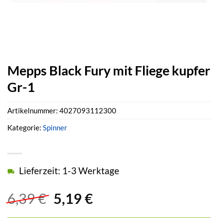
Mepps Black Fury mit Fliege kupfer
Gr-1
Artikelnummer:
4027093112300
Kategorie:
Spinner
Lieferzeit: 1-3 Werktage
Ursprünglicher
Aktueller
6,39
€
5,19
€
Preis
Preis