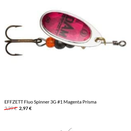
EFFZETT Fluo Spinner 3G #1 Magenta Prisma
Ursprünglicher
Aktueller
3,39
€
2,97
€
Preis
Preis
war:
ist:
3,39 €
2,97 €.