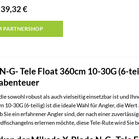
Ursprünglicher
Aktueller
39,32
€
Preis
Preis
war:
ist:
M PARTNERSHOP
41,32 €
39,32 €.
-G- Tele Float 360cm 10-30G (6-teili
labenteuer
die sowohl robust als auch vielseitig einsetzbar ist und Ih
 10-30G (6-teilig) ist die ideale Wahl für Angler, die Wer
b Sie ein erfahrener Angler sind, der nach einer zuverlässi
edfischangelns erlernen möchte, diese Tele-Rute wird Sie b