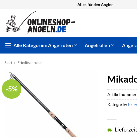
Zum
Alles für den Angler
Inhalt
springen
Alle Kategorien
Angelruten
Angelrollen
Angel
Start
»
Friedfischruten
Mikado
-5%
Artikelnummer
Kategorie:
Frie
Lieferzei