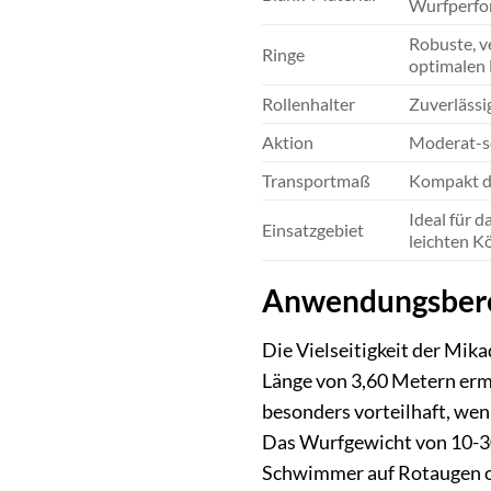
Wurfperfo
Robuste, v
Ringe
optimalen 
Rollenhalter
Zuverlässig
Aktion
Moderat-sc
Transportmaß
Kompakt du
Ideal für 
Einsatzgebiet
leichten K
Anwendungsberei
Die Vielseitigkeit der Mik
Länge von 3,60 Metern erm
besonders vorteilhaft, wen
Das Wurfgewicht von 10-30
Schwimmer auf Rotaugen ode