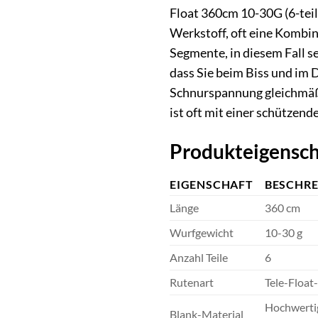
Float 360cm 10-30G (6-teil
Werkstoff, oft eine Kombin
Segmente, in diesem Fall s
dass Sie beim Biss und im 
Schnurspannung gleichmäßi
ist oft mit einer schützen
Produkteigensch
EIGENSCHAFT
BESCHR
Länge
360 cm
Wurfgewicht
10-30 g
Anzahl Teile
6
Rutenart
Tele-Float
Hochwertig
Blank-Material