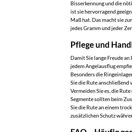
Bisserkennung und die nöti
ist sie hervorragend geeig
Maß hat. Das macht sie zum
jedes Gramm und jeder Zen
Pflege und Hand
Damit Sie lange Freude an 
jedem Angelausflug empfieh
Besonders die Ringeinlagen
Sie die Rute anschließend 
Vermeiden Sie es, die Rut
Segmente sollten beim Zu
Sie die Rute an einem troc
zusätzlichen Schutz währe
FAQ – Häufig ges