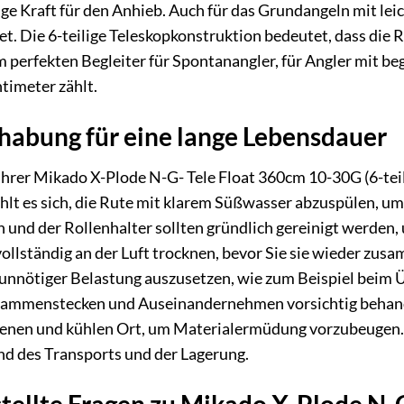
ge Kraft für den Anhieb. Auch für das Grundangeln mit le
net. Die 6-teilige Teleskopkonstruktion bedeutet, dass d
 perfekten Begleiter für Spontanangler, für Angler mit b
timeter zählt.
habung für eine lange Lebensdauer
Ihrer Mikado X-Plode N-G- Tele Float 360cm 10-30G (6-teili
lt es sich, die Rute mit klarem Süßwasser abzuspülen, u
 und der Rollenhalter sollten gründlich gereinigt werden,
vollständig an der Luft trocknen, bevor Sie sie wieder zus
e unnötiger Belastung auszusetzen, wie zum Beispiel beim
sammenstecken und Auseinandernehmen vorsichtig behand
kenen und kühlen Ort, um Materialermüdung vorzubeugen. 
nd des Transports und der Lagerung.
tellte Fragen zu Mikado X-Plode N-