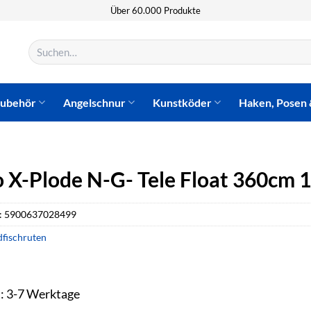
Über 60.000 Produkte
Suchen
nach:
zubehör
Angelschnur
Kunstköder
Haken, Posen 
 X-Plode N-G- Tele Float 360cm 10
:
5900637028499
dfischruten
t: 3-7 Werktage