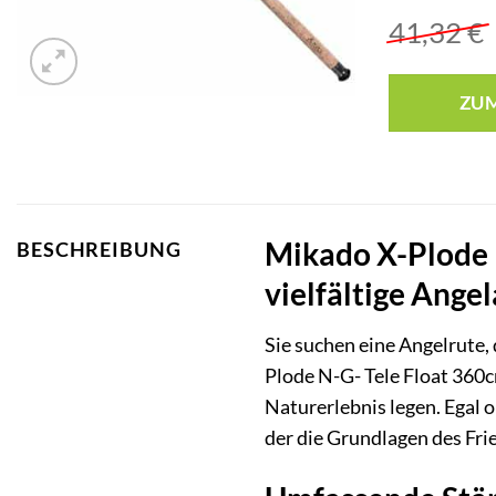
41,32
€
ZU
Mikado X-Plode N
BESCHREIBUNG
vielfältige Ange
Sie suchen eine Angelrute, 
Plode N-G- Tele Float 360cm
Naturerlebnis legen. Egal o
der die Grundlagen des Fri