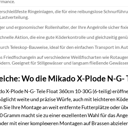
rmance.
erschleißfeste Ringeinlagen, die für eine reibungslose Schnurfüh
Lastverteilung.
er und ergonomischer Rollenhalter, der Ihre Angelrolle sicher fixie
hnelle Aktion, die eine gute Köderkontrolle und gleichzeitig genü
rch Teleskop-Bauweise, ideal für den einfachen Transport im Aut
das Friedfischangeln auf verschiedene Weißfischarten wie Rotaugen,
ödern. Geeignet für Stillgewässer und langsam fließende Gewässer
che: Wo die Mikado X-Plode N-G- Te
ado X-Plode N-G- Tele Float 360cm 10-30G (6-teilig) eröffn
öglicht weite und präzise Würfe, auch mit leichteren Köd
n Sie Ihre Montage an weit entfernte Futterplätze oder ü
 Gramm macht sie zu einer exzellenten Wahl für das Ange
r mit einer komplexeren Montagen auf Brassen abzielen – d