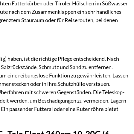
ichten Futterkörben oder Tiroler Hölschen im Süßwasser
ie Rute nach dem Zusammenklappen ein sehr handliches
egrenztem Stauraum oder für Reiserouten, bei denen
g) haben, ist die richtige Pflege entscheidend. Nach
m Salzrückstände, Schmutz und Sand zu entfernen.
 um eine reibungslose Funktion zu gewährleisten. Lassen
ammenstecken oder in ihre Schutzhülle verstauen.
 Überfahren mit schweren Gegenständen. Die Teleskop-
elt werden, um Beschädigungen zu vermeiden. Lagern
Ein passender Futteral oder eine Rutenröhre bietet
G- Tele Float 360cm 10-30G (6-