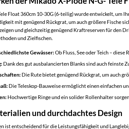
ken der Mikado X-Plode N-G- Tele F
le Float 360cm 10-30G (6-teilig) wurde entwickelt, um Ihn
igkeit mit genügend Rückgrat, um auch größere Fische sic
zeigen und gleichzeitig genügend Kraftreserven für den Dri
thoden und Zielfischen.
rschiedlichste Gewässer:
Ob Fluss, See oder Teich – diese R
:
Dank des gut ausbalancierten Blanks sind auch feinste Zu
schaften:
Die Rute bietet genügend Rückgrat, um auch größ
aß:
Die Teleskop-Bauweise ermöglicht einen einfachen un
en:
Hochwertige Ringe und ein solider Rollenhalter sorgen
erialien und durchdachtes Design
n ist entscheidend für die Leistungsfähigkeit und Langlebi