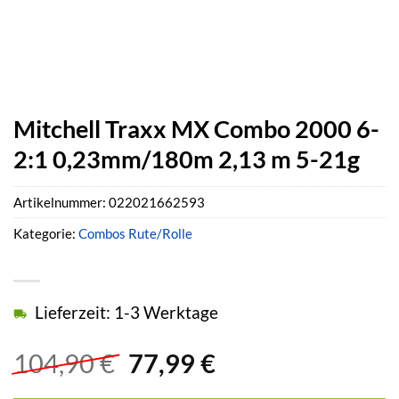
Mitchell Traxx MX Combo 2000 6-
2:1 0,23mm/180m 2,13 m 5-21g
Artikelnummer:
022021662593
Kategorie:
Combos Rute/Rolle
Lieferzeit: 1-3 Werktage
Ursprünglicher
Aktueller
104,90
€
77,99
€
Preis
Preis