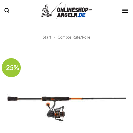
Zum
Inhalt
springen
Start
»
Combos Rute/Rolle
-25%