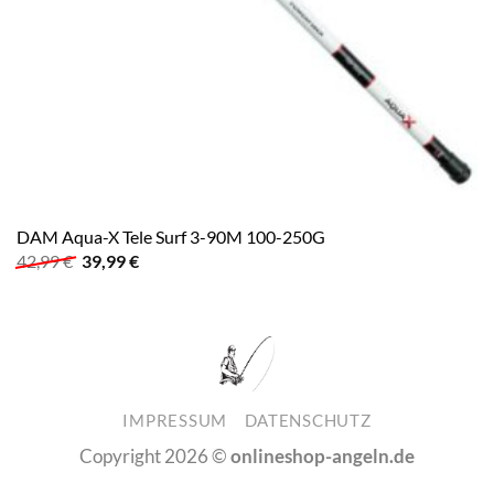
DAM Aqua-X Tele Surf 3-90M 100-250G
Ursprünglicher
Aktueller
42,99
€
39,99
€
Preis
Preis
war:
ist:
42,99 €
39,99 €.
IMPRESSUM
DATENSCHUTZ
Copyright 2026 ©
onlineshop-angeln.de