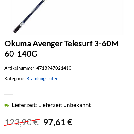
Okuma Avenger Telesurf 3-60M
60-140G
Artikelnummer:
4718947021410
Kategorie:
Brandungsruten
Lieferzeit: Lieferzeit unbekannt
Ursprünglicher
Aktueller
123,90
€
97,61
€
Preis
Preis