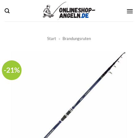
Zum
Inhalt
springen
Start
»
Brandungsruten
-21%