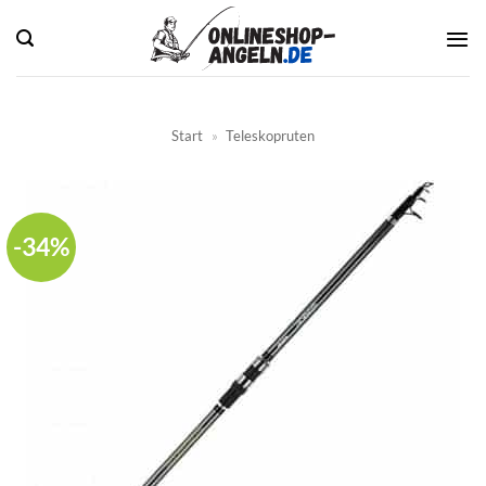
Zum
Inhalt
springen
Start
»
Teleskopruten
-34%