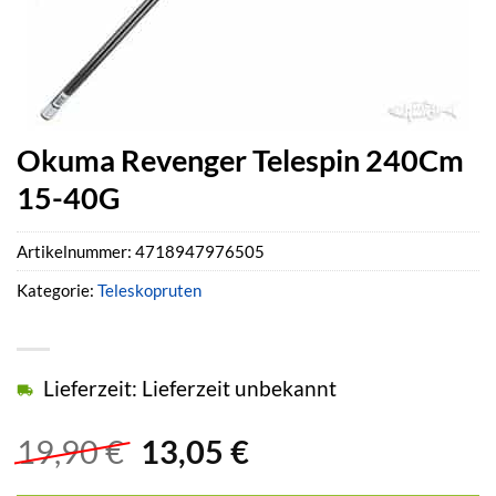
Okuma Revenger Telespin 240Cm
15-40G
Artikelnummer:
4718947976505
Kategorie:
Teleskopruten
Lieferzeit: Lieferzeit unbekannt
Ursprünglicher
Aktueller
19,90
€
13,05
€
Preis
Preis