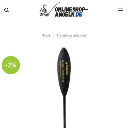
Zum
Inhalt
springen
Start
»
Sbirolinos sinkend
-2%