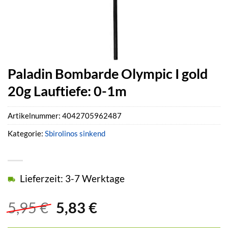
Paladin Bombarde Olympic I gold
20g Lauftiefe: 0-1m
Artikelnummer:
4042705962487
Kategorie:
Sbirolinos sinkend
Lieferzeit: 3-7 Werktage
Ursprünglicher
Aktueller
5,95
€
5,83
€
Preis
Preis