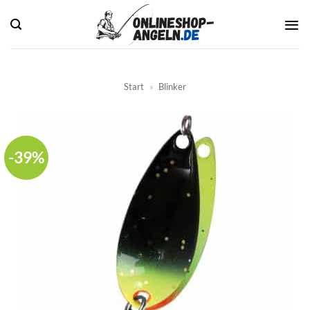
Zum
Inhalt
springen
Start
»
Blinker
-39%