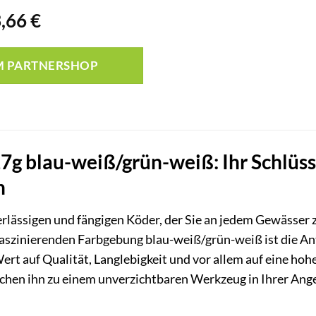
rsprünglicher
Aktueller
3,66
€
reis
Preis
ar:
ist:
M PARTNERSHOP
,99 €
3,66 €.
,7g blau-weiß/grün-weiß: Ihr Schlüss
n
rlässigen und fängigen Köder, der Sie an jedem Gewässer 
aszinierenden Farbgebung blau-weiß/grün-weiß ist die An
 Wert auf Qualität, Langlebigkeit und vor allem auf eine h
hen ihn zu einem unverzichtbaren Werkzeug in Ihrer Angel