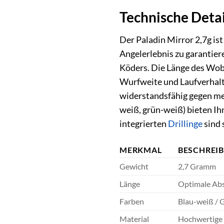
Technische Detai
Der Paladin Mirror 2,7g is
Angelerlebnis zu garantier
Köders. Die Länge des Wob
Wurfweite und Laufverhalt
widerstandsfähig gegen mec
weiß, grün-weiß) bieten Ih
integrierten
Drillinge
sind 
MERKMAL
BESCHREI
Gewicht
2,7 Gramm
Länge
Optimale Abs
Farben
Blau-weiß / 
Material
Hochwertige K