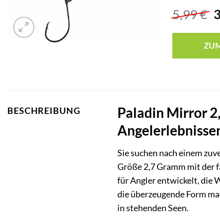
U
5,99
€
P
w
ZU
5
Paladin Mirror 2
BESCHREIBUNG
Angelerlebnisse
Sie suchen nach einem zuve
Größe 2,7 Gramm mit der f
für Angler entwickelt, die
die überzeugende Form mac
in stehenden Seen.