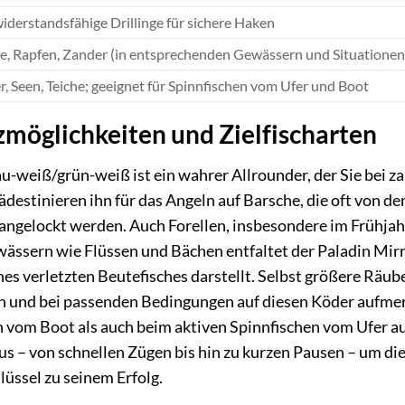
iderstandsfähige Drillinge für sichere Haken
lle, Rapfen, Zander (in entsprechenden Gewässern und Situatione
, Seen, Teiche; geeignet für Spinnfischen vom Ufer und Boot
möglichkeiten und Zielfischarten
u-weiß/grün-weiß ist ein wahrer Allrounder, der Sie bei za
destinieren ihn für das Angeln auf Barsche, die oft von d
ngelockt werden. Auch Forellen, insbesondere im Frühjahr 
ässern wie Flüssen und Bächen entfaltet der Paladin Mirr
es verletzten Beutefisches darstellt. Selbst größere Räu
 und bei passenden Bedingungen auf diesen Köder aufmer
vom Boot als auch beim aktiven Spinnfischen vom Ufer aus
s – von schnellen Zügen bis hin zu kurzen Pausen – um die 
üssel zu seinem Erfolg.