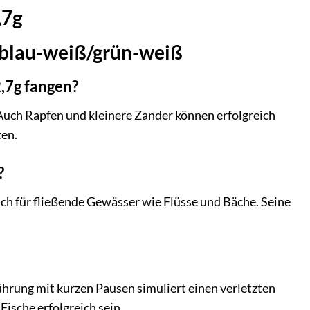
,7g
g blau-weiß/grün-weiß
2,7g fangen?
. Auch Rapfen und kleinere Zander können erfolgreich
ten.
?
uch für fließende Gewässer wie Flüsse und Bäche. Seine
hrung mit kurzen Pausen simuliert einen verletzten
Fische erfolgreich sein.