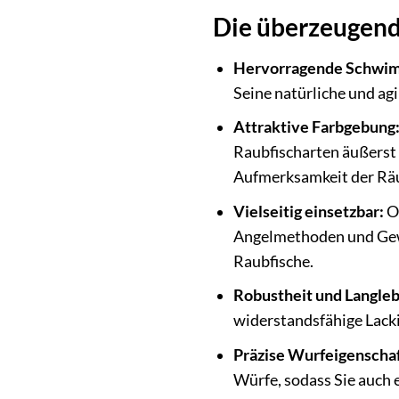
Die überzeugende
Hervorragende Schwim
Seine natürliche und ag
Attraktive Farbgebung
Raubfischarten äußerst b
Aufmerksamkeit der Räub
Vielseitig einsetzbar:
Ob
Angelmethoden und Gewäs
Raubfische.
Robustheit und Langleb
widerstandsfähige Lacki
Präzise Wurfeigenscha
Würfe, sodass Sie auch 