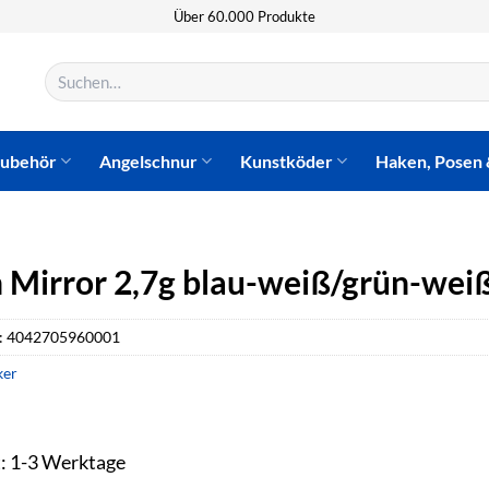
Über 60.000 Produkte
Suchen
nach:
zubehör
Angelschnur
Kunstköder
Haken, Posen 
n Mirror 2,7g blau-weiß/grün-wei
:
4042705960001
ker
t: 1-3 Werktage