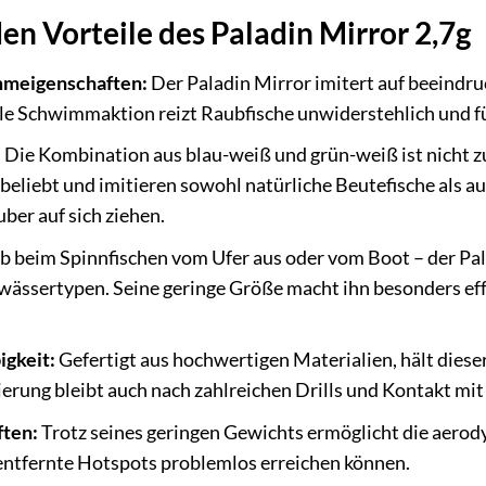
n Vorteile des Paladin Mirror 2,7g
meigenschaften:
Der Paladin Mirror imitert auf beeindr
ile Schwimmaktion reizt Raubfische unwiderstehlich und fü
:
Die Kombination aus blau-weiß und grün-weiß ist nicht zuf
eliebt und imitieren sowohl natürliche Beutefische als auc
er auf sich ziehen.
 beim Spinnfischen vom Ufer aus oder vom Boot – der Palad
sertypen. Seine geringe Größe macht ihn besonders effek
igkeit:
Gefertigt aus hochwertigen Materialien, hält diese
erung bleibt auch nach zahlreichen Drills und Kontakt mit
ften:
Trotz seines geringen Gewichts ermöglicht die aerod
entfernte Hotspots problemlos erreichen können.