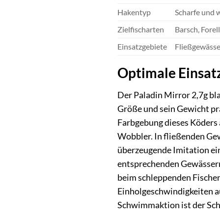
Hakentyp
Scharfe und w
Zielfischarten
Barsch, Fore
Einsatzgebiete
Fließgewässer
Optimale Einsatz
Der Paladin Mirror 2,7g bla
Größe und sein Gewicht prä
Farbgebung dieses Köders a
Wobbler. In fließenden Gew
überzeugende Imitation ein
entsprechenden Gewässern
beim schleppenden Fischen 
Einholgeschwindigkeiten au
Schwimmaktion ist der Schl