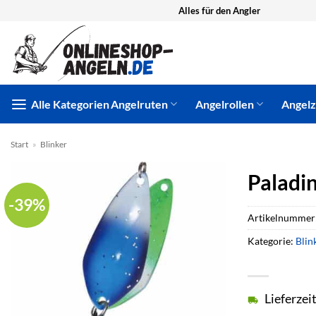
Zum
Alles für den Angler
Inhalt
springen
Alle Kategorien
Angelruten
Angelrollen
Angel
Start
»
Blinker
Paladi
-39%
Artikelnummer
Kategorie:
Blin
Lieferzei