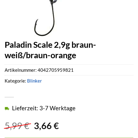
Paladin Scale 2,9g braun-
weiß/braun-orange
Artikelnummer:
4042705959821
Kategorie:
Blinker
Lieferzeit: 3-7 Werktage
Ursprünglicher
Aktueller
5,99
€
3,66
€
Preis
Preis