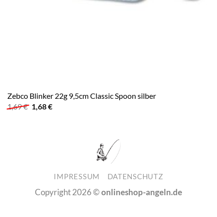
Zebco Blinker 22g 9,5cm Classic Spoon silber
Ursprünglicher
Aktueller
1,69
€
1,68
€
Preis
Preis
war:
ist:
1,69 €
1,68 €.
IMPRESSUM
DATENSCHUTZ
Copyright 2026 ©
onlineshop-angeln.de