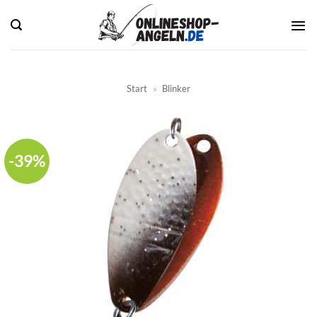
Zum
Inhalt
springen
Start
»
Blinker
-39%