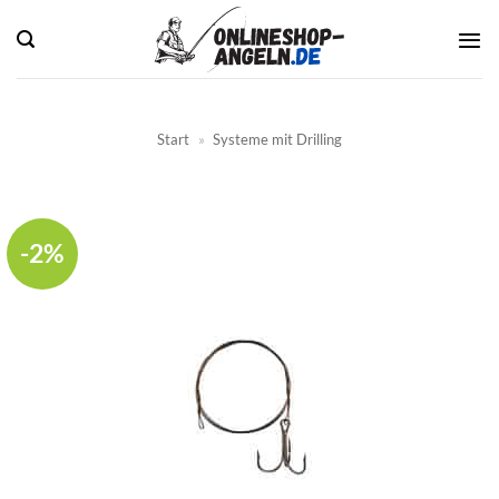
Zum
Inhalt
springen
Start
»
Systeme mit Drilling
-2%