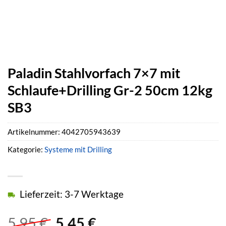
Paladin Stahlvorfach 7×7 mit
Schlaufe+Drilling Gr-2 50cm 12kg
SB3
Artikelnummer:
4042705943639
Kategorie:
Systeme mit Drilling
Lieferzeit: 3-7 Werktage
Ursprünglicher
Aktueller
5,95
€
5,45
€