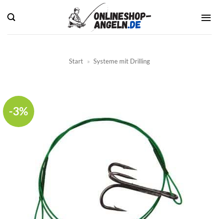
Zum
Inhalt
springen
Start
»
Systeme mit Drilling
-3%