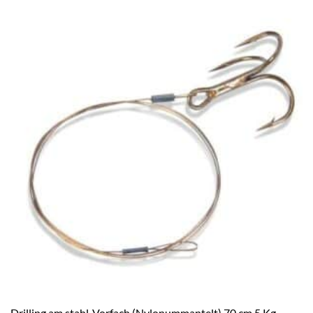
Drilling am stahl-Vorfach (Nylonummantelt) 70 cm 5 Kg-