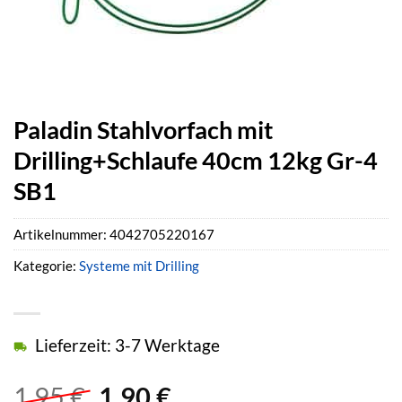
Paladin Stahlvorfach mit
Drilling+Schlaufe 40cm 12kg Gr-4
SB1
Artikelnummer:
4042705220167
Kategorie:
Systeme mit Drilling
Lieferzeit: 3-7 Werktage
Ursprünglicher
Aktueller
1,95
€
1,90
€