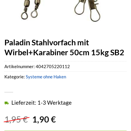
Paladin Stahlvorfach mit
Wirbel+Karabiner 50cm 15kg SB2
Artikelnummer:
4042705220112
Kategorie:
Systeme ohne Haken
Lieferzeit: 1-3 Werktage
Ursprünglicher
Aktueller
1,95
€
1,90
€
Preis
Preis