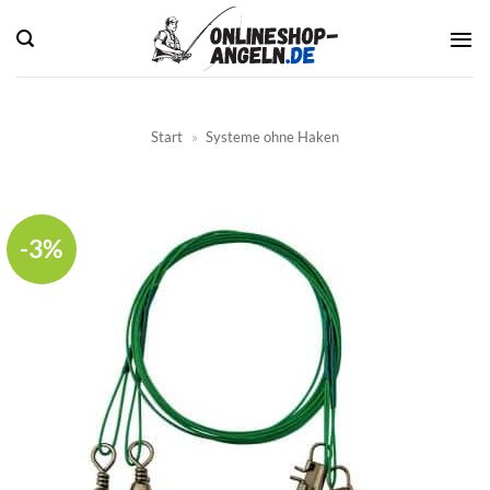
Zum
Inhalt
springen
Start
»
Systeme ohne Haken
-3%