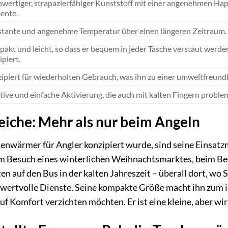
wertiger, strapazierfähiger Kunststoff mit einer angenehmen Hapt
ente.
tante und angenehme Temperatur über einen längeren Zeitraum. Id
akt und leicht, so dass er bequem in jeder Tasche verstaut werden
ipiert.
ipiert für wiederholten Gebrauch, was ihn zu einer umweltfreun
itive und einfache Aktivierung, die auch mit kalten Fingern proble
che: Mehr als nur beim Angeln
nwärmer für Angler konzipiert wurde, sind seine Einsatzm
m Besuch eines winterlichen Weihnachtsmarktes, beim Beo
en auf den Bus in der kalten Jahreszeit – überall dort, wo
wertvolle Dienste. Seine kompakte Größe macht ihn zum ide
uf Komfort verzichten möchten. Er ist eine kleine, aber wi