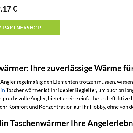
rsprünglicher
Aktueller
9,17
€
reis
Preis
ar:
ist:
M PARTNERSHOP
,95 €
9,17 €.
wärmer: Ihre zuverlässige Wärme fü
 Angler regelmäßig den Elementen trotzen müssen, wissen S
din
Taschenwärmer ist Ihr idealer Begleiter, um auch an l
spruchsvolle Angler, bietet er eine einfache und effektive
ehr Komfort und Konzentration auf Ihr Hobby, ohne von de
in Taschenwärmer Ihre Angelerlebni