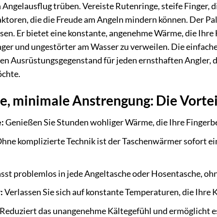
 Angelausflug trüben. Vereiste Rutenringe, steife Finger,
aktoren, die die Freude am Angeln mindern können. Der P
sen. Er bietet eine konstante, angenehme Wärme, die Ihre
änger und ungestörter am Wasser zu verweilen. Die einfa
en Ausrüstungsgegenstand für jeden ernsthaften Angler, d
öchte.
 minimale Anstrengung: Die Vorteil
:
Genießen Sie Stunden wohliger Wärme, die Ihre Fingerbe
hne komplizierte Technik ist der Taschenwärmer sofort ei
sst problemlos in jede Angeltasche oder Hosentasche, ohn
:
Verlassen Sie sich auf konstante Temperaturen, die Ihre
Reduziert das unangenehme Kältegefühl und ermöglicht es I