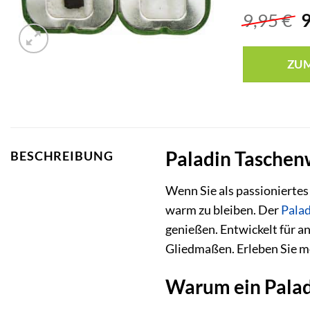
U
9,95
€
P
w
ZU
9
Paladin Taschen
BESCHREIBUNG
Wenn Sie als passioniertes
warm zu bleiben. Der
Pala
genießen. Entwickelt für an
Gliedmaßen. Erleben Sie m
Warum ein Palad