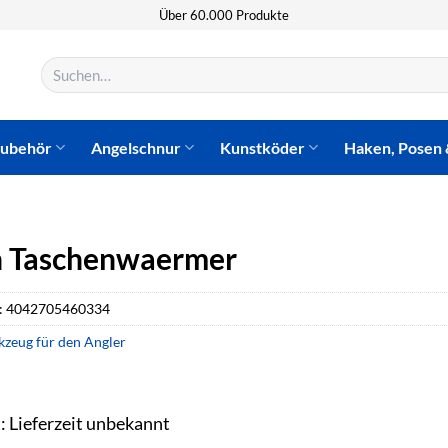
Über 60.000 Produkte
Suchen
nach:
zubehör
Angelschnur
Kunstköder
Haken, Posen 
n Taschenwaermer
:
4042705460334
zeug für den Angler
t: Lieferzeit unbekannt