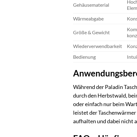
Hoch
Gehäusematerial
Elem
Wärmeabgabe
Kons
Komp
Größe & Gewicht
konz
Wiederverwendbarkeit
Konz
Bedienung
Intu
Anwendungsberei
Während der Paladin Tasche
durch den Herbstwald, bei
oder einfach nur beim Wart
leistet der Taschenwärmer 
aufhalten und dabei nicht a