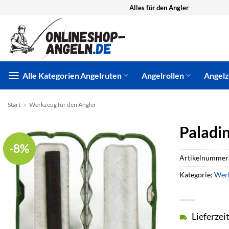
Zum
Alles für den Angler
Inhalt
springen
Alle Kategorien
Angelruten
Angelrollen
Angel
Start
»
Werkzeug für den Angler
Paladi
-8%
Artikelnummer
Kategorie:
Werk
Lieferzei