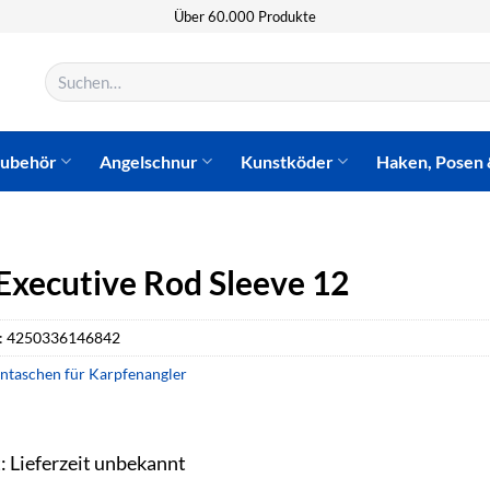
Über 60.000 Produkte
Suchen
nach:
zubehör
Angelschnur
Kunstköder
Haken, Posen 
 Executive Rod Sleeve 12
:
4250336146842
ntaschen für Karpfenangler
t: Lieferzeit unbekannt