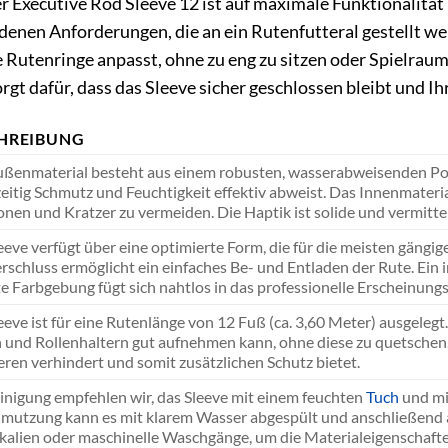
r Executive Rod Sleeve 12 ist auf maximale Funktionalität
denen Anforderungen, die an ein Rutenfutteral gestellt wer
e Rutenringe anpasst, ohne zu eng zu sitzen oder Spielraum
t dafür, dass das Sleeve sicher geschlossen bleibt und I
HREIBUNG
ßenmaterial besteht aus einem robusten, wasserabweisenden Poly
zeitig Schmutz und Feuchtigkeit effektiv abweist. Das Innenmateri
onen und Kratzer zu vermeiden. Die Haptik ist solide und vermittel
eeve verfügt über eine optimierte Form, die für die meisten gängig
rschluss ermöglicht ein einfaches Be- und Entladen der Rute. Ein in
e Farbgebung fügt sich nahtlos in das professionelle Erscheinungs
eeve ist für eine Rutenlänge von 12 Fuß (ca. 3,60 Meter) ausgelegt
 und Rollenhaltern gut aufnehmen kann, ohne diese zu quetschen. 
eren verhindert und somit zusätzlichen Schutz bietet.
inigung empfehlen wir, das Sleeve mit einem feuchten
Tuch
und mi
mutzung kann es mit klarem Wasser abgespült und anschließend a
alien oder maschinelle Waschgänge, um die Materialeigenschafte