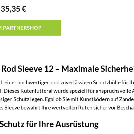
Ursprünglicher
Aktueller
35,35
€
Preis
Preis
war:
ist:
M PARTNERSHOP
59,99 €
35,35 €.
 Rod Sleeve 12 – Maximale Sicherhei
h einer hochwertigen und zuverlässigen Schutzhülle für Ih
. Dieses Rutenfutteral wurde speziell für anspruchsvolle A
ssigen Schutz legen. Egal ob Sie mit Kunstködern auf Zand
es Sleeve bewahrt Ihre wertvollen Ruten sicher vor Besc
Schutz für Ihre Ausrüstung