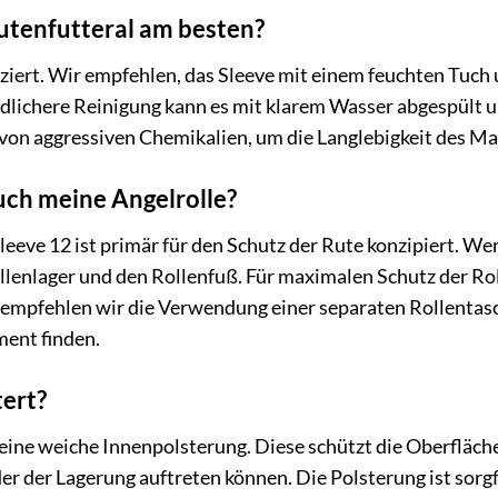
Rutenfutteral am besten?
ziert. Wir empfehlen, das Sleeve mit einem feuchten Tuch
dlichere Reinigung kann es mit klarem Wasser abgespült u
von aggressiven Chemikalien, um die Langlebigkeit des Mat
uch meine Angelrolle?
eeve 12 ist primär für den Schutz der Rute konzipiert. Wenn
llenlager und den Rollenfuß. Für maximalen Schutz der Ro
mpfehlen wir die Verwendung einer separaten Rollentasch
ment finden.
tert?
r eine weiche Innenpolsterung. Diese schützt die Oberfläch
r der Lagerung auftreten können. Die Polsterung ist sorg