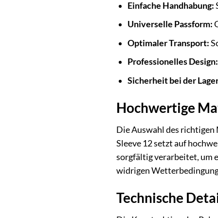
Einfache Handhabung:
S
Universelle Passform:
G
Optimaler Transport:
Sc
Professionelles Design:
Sicherheit bei der Lage
Hochwertige Mat
Die Auswahl des richtigen 
Sleeve 12 setzt auf hochwe
sorgfältig verarbeitet, um 
widrigen Wetterbedingungen 
Technische Deta