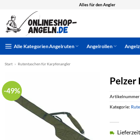
Zum
Alles für den Angler
Inhalt
springen
Alle Kategorien
Angelruten
Angelrollen
Angel
Start
»
Rutentaschen für Karpfenangler
Pelzer
-49%
Artikelnummer
Kategorie:
Rute
Lieferzei