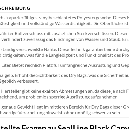
SCHREIBUNG
hstrapazierfähiges, vinylbeschichtetes Polyestergewebe. Dieses Ma
ßfestigkeit und vollständige Wasserdichtigkeit. Die Oberfläche ist 
ährter Rollverschluss mit zusätzlichen Steckverschlüssen. Diese
 verhindert zuverlässig das Eindringen von Wasser und Staub. Er 
lständig verschweißte Nähte. Diese Technik garantiert eine durch
ichtigkeiten, was für die Langlebigkeit und Funktionalität des Prod
 Liter. Bietet reichlich Platz für umfangreiche Ausrüstung und Gep
nalgelb. Erhöht die Sichtbarkeit des Dry Bags, was die Sicherheit
geblich verbessert.
 Hersteller gibt keine exakten Abmessungen an, da diese je nach 
reichend, um problemlos sperrige Ausrüstung aufzunehmen.
 genaue Gewicht liegt im mittleren Bereich für Dry Bags dieser G
hwertige Verarbeitung hinweist, ohne unnötig schwer zu sein.
tellte Fragen zu SealLine Black Can