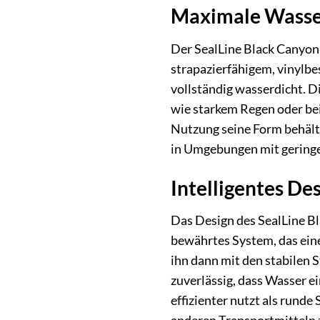
Maximale Wasserd
Der SealLine Black Canyon 
strapazierfähigem, vinylbe
vollständig wasserdicht. D
wie starkem Regen oder bei
Nutzung seine Form behält 
in Umgebungen mit geringer
Intelligentes D
Das Design des SealLine Bl
bewährtes System, das eine
ihn dann mit den stabilen 
zuverlässig, dass Wasser e
effizienter nutzt als rund