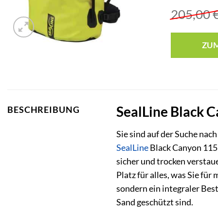
205,00
ZU
SealLine Black C
BESCHREIBUNG
Sie sind auf der Suche nac
SealLine
Black Canyon 115L 
sicher und trocken verstau
Platz für alles, was Sie fü
sondern ein integraler Bes
Sand geschützt sind.