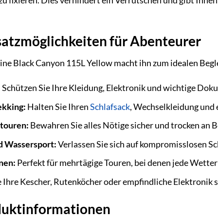
 fixieren. Dies verhindert ein Verrutschen und gibt Ihnen
atzmöglichkeiten für Abenteurer
lLine Black Canyon 115L Yellow macht ihn zum idealen Begle
:
Schützen Sie Ihre Kleidung, Elektronik und wichtige Dok
ekking:
Halten Sie Ihren
Schlafsack
, Wechselkleidung und 
touren:
Bewahren Sie alles Nötige sicher und trocken an B
d Wassersport:
Verlassen Sie sich auf kompromisslosen Sc
nen:
Perfekt für mehrtägige Touren, bei denen jede Wetterl
Ihre Kescher, Rutenköcher oder empfindliche Elektronik si
oduktinformationen