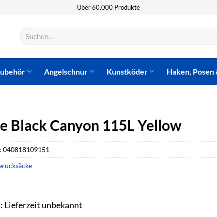
Über 60.000 Produkte
Suchen
nach:
zubehör
Angelschnur
Kunstköder
Haken, Posen 
ne Black Canyon 115L Yellow
:
040818109151
erucksäcke
t: Lieferzeit unbekannt