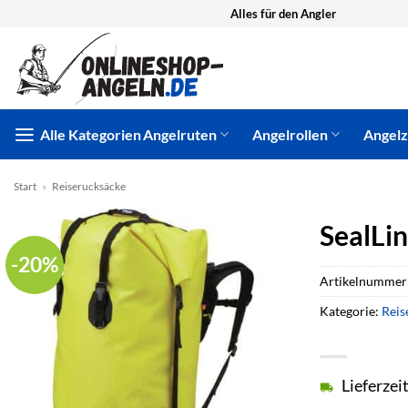
Zum
Alles für den Angler
Inhalt
springen
Alle Kategorien
Angelruten
Angelrollen
Angel
Start
»
Reiserucksäcke
SealLi
-20%
Artikelnummer
Kategorie:
Reis
Lieferzei