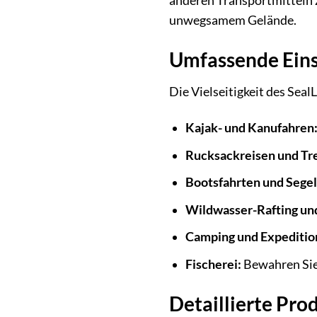
anderen Transportmitteln zu
unwegsamem Gelände.
Umfassende Eins
Die Vielseitigkeit des Sea
Kajak- und Kanufahren
Rucksackreisen und Tr
Bootsfahrten und Segel
Wildwasser-Rafting un
Camping und Expeditio
Fischerei:
Bewahren Sie 
Detaillierte Pr