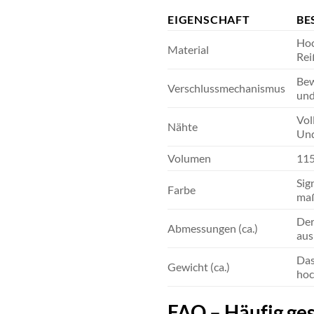
EIGENSCHAFT
BE
Hoc
Material
Rei
Bew
Verschlussmechanismus
und
Vol
Nähte
Und
Volumen
115
Sig
Farbe
maß
Der
Abmessungen (ca.)
aus
Das
Gewicht (ca.)
hoc
FAQ – Häufig ges