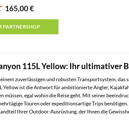
Ursprünglicher
Aktueller
€
165,00
€
Preis
Preis
war:
ist:
M PARTNERSHOP
205,00 €
165,00 €.
anyon 115L Yellow: Ihr ultimativer 
h einem zuverlässigen und robusten Transportsystem, das 
Yellow ist die Antwort für ambitionierte Angler, Kajakfah
en müssen, egal wohin die Reise geht. Mit seiner beeindru
r mehrtägige Touren oder expeditionsartige Trips benötigen.
tandteil Ihrer Outdoor-Ausrüstung, der Ihnen die Gewisshe