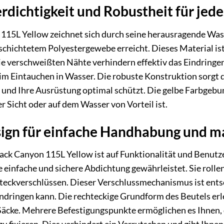
ichtigkeit und Robustheit für jede
115L Yellow zeichnet sich durch seine herausragende Was
schichtetem Polyestergewebe erreicht. Dieses Material ist
ie verschweißten Nähte verhindern effektiv das Eindringe
m Eintauchen in Wasser. Die robuste Konstruktion sorgt da
und Ihre Ausrüstung optimal schützt. Die gelbe Farbgebun
 Sicht oder auf dem Wasser von Vorteil ist.
esign für einfache Handhabung und 
ack Canyon 115L Yellow ist auf Funktionalität und Benutzer
 einfache und sichere Abdichtung gewährleistet. Sie roll
Steckverschlüssen. Dieser Verschlussmechanismus ist ents
indringen kann. Die rechteckige Grundform des Beutels erl
e Säcke. Mehrere Befestigungspunkte ermöglichen es Ihnen,