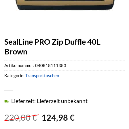
SealLine PRO Zip Duffle 40L
Brown
Artikelnummer:
040818111383
Kategorie:
Transporttaschen
Lieferzeit: Lieferzeit unbekannt
Ursprünglicher
Aktueller
220,00
€
124,98
€
Preis
Preis