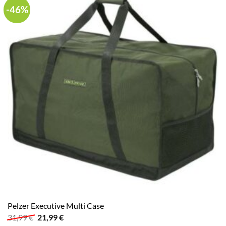
-46%
Pelzer Executive Multi Case
Ursprünglicher
Aktueller
31,99
€
21,99
€
Preis
Preis