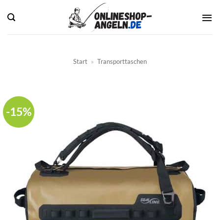
Zum
Inhalt
springen
Start
»
Transporttaschen
-15%