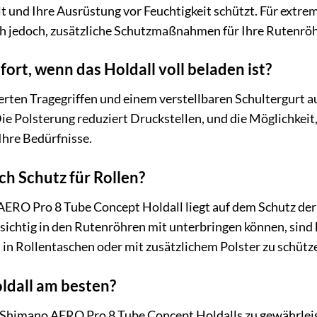
lt und Ihre Ausrüstung vor Feuchtigkeit schützt. Für ex
ch jedoch, zusätzliche Schutzmaßnahmen für Ihre Rutenröh
ort, wenn das Holdall voll beladen ist?
terten Tragegriffen und einem verstellbaren Schultergurt a
e Polsterung reduziert Druckstellen, und die Möglichkeit,
Ihre Bedürfnisse.
ch Schutz für Rollen?
RO Pro 8 Tube Concept Holdall liegt auf dem Schutz der R
ichtig in den Rutenröhren mit unterbringen können, sind ke
 in Rollentaschen oder mit zusätzlichem Polster zu schütze
oldall am besten?
s Shimano AERO Pro 8 Tube Concept Holdalls zu gewährleis