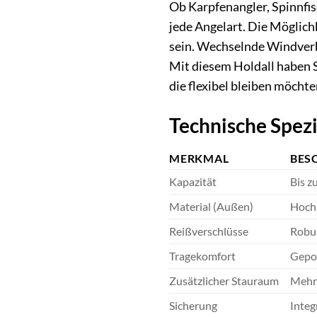
Ob Karpfenangler, Spinnfis
jede Angelart. Die Möglich
sein. Wechselnde Windverhä
Mit diesem Holdall haben S
die flexibel bleiben möchte
Technische Spezi
MERKMAL
BES
Kapazität
Bis z
Material (Außen)
Hoch 
Reißverschlüsse
Robus
Tragekomfort
Gepol
Zusätzlicher Stauraum
Mehr
Sicherung
Integ