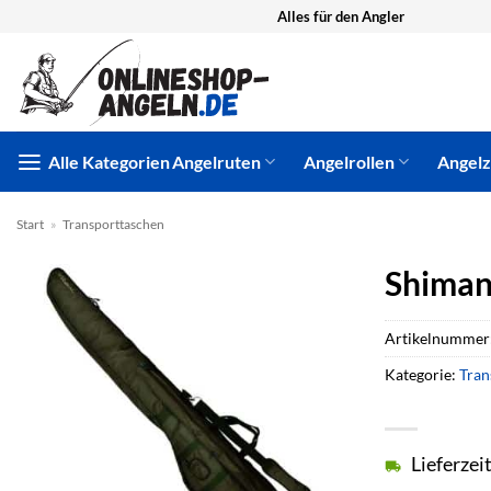
Zum
Alles für den Angler
Inhalt
springen
Alle Kategorien
Angelruten
Angelrollen
Angel
Start
»
Transporttaschen
Shiman
Artikelnummer
Kategorie:
Tran
Lieferzei