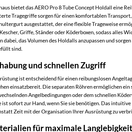
inaus bietet das AERO Pro 8 Tube Concept Holdall eine Rei
sterte Tragegriffe sorgen für einen komfortablen Transport, 
hultergurt ausgestattet, der eine flexible Trageweise erm
Kescher, Griffe, Ständer oder Köderboxen, sodass alles Wicht
dabei, das Volumen des Holdalls anzupassen und sorgen fü
üllt sind.
habung und schnellen Zugriff
rüstung ist entscheidend für einen reibungslosen Angelta
n einsatzbereit. Die separaten Röhren ermöglichen ein 
wechselnden Angelbedingungen oder dem schnellen Köderw
ist sofort zur Hand, wenn Sie sie benötigen. Das intuitive 
nstatt Zeit mit der Organisation Ihrer Ausrüstung zu verbr
erialien für maximale Langlebigkei