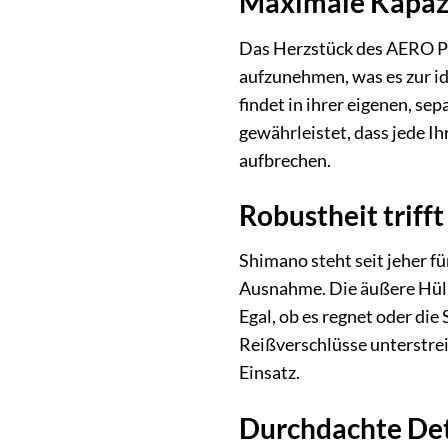
Maximale Kapazi
Das Herzstück des AERO Pro
aufzunehmen, was es zur i
findet in ihrer eigenen, s
gewährleistet, dass jede I
aufbrechen.
Robustheit trifft
Shimano steht seit jeher f
Ausnahme. Die äußere Hüll
Egal, ob es regnet oder die
Reißverschlüsse unterstrei
Einsatz.
Durchdachte Det