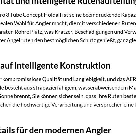
tät und intelligente Rutenaufteilun
 8 Tube Concept Holdall ist seine beeindruckende Kapazit
dealen Wahl für Angler macht, die mit verschiedenen Rute
eparaten Röhre Platz, was Kratzer, Beschädigungen und Ver
hrer Angelruten den bestmöglichen Schutz genießt, ganz gle
 auf intelligente Konstruktion
ür kompromisslose Qualität und Langlebigkeit, und das AER
e besteht aus strapazierfähigem, wasserabweisendem Mate
 Sonne brennt, Sie können sicher sein, dass Ihre Ruten bes
chen die hochwertige Verarbeitung und versprechen eine 
ails für den modernen Angler