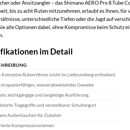
cher oder Ansitzangler – das Shimano AERO Pro 8 Tube Conc
keit, bis zu acht Ruten mitzunehmen, erlaubt es Ihnen, fü
ltnisse, unterschiedliche Tiefen oder die Jagd auf versch
ie alle Optionen dabei, ohne Kompromisse beim Schutz eing
n.
fikationen im Detail
CHREIBUNG
u 8 einzelne Rutenröhren (nicht im Lieferumfang enthalten)
strapazierfähiges, wasserabweisendes Gewebe
te, leichtgängige und langlebige Ausführung
sterte Tragegriffe und verstellbarer Schultergurt
ere Außentaschen für Zubehör
rierte Kompressionsriemen