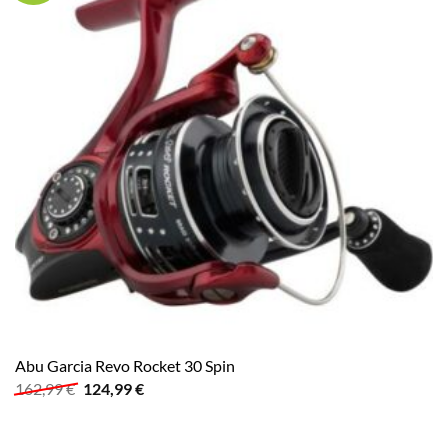
Abu Garcia Revo Rocket 30 Spin
Ursprünglicher
Aktueller
162,99
€
124,99
€
Preis
Preis
war:
ist:
162,99 €
124,99 €.