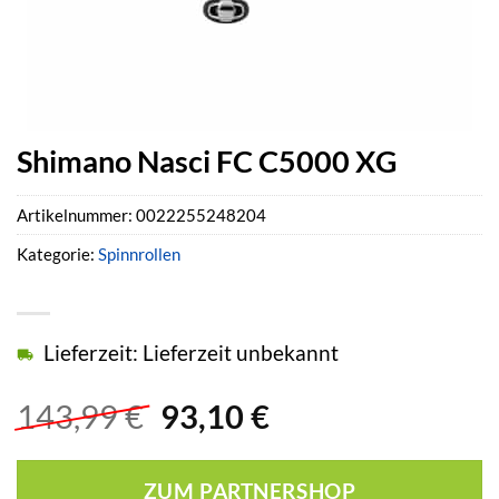
Shimano Nasci FC C5000 XG
Artikelnummer:
0022255248204
Kategorie:
Spinnrollen
Lieferzeit: Lieferzeit unbekannt
Ursprünglicher
Aktueller
143,99
€
93,10
€
Preis
Preis
war:
ist:
ZUM PARTNERSHOP