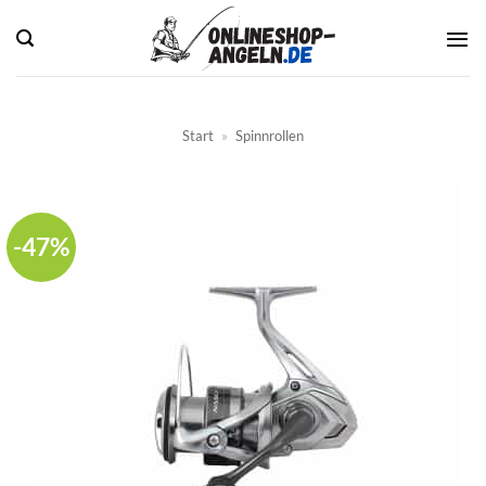
Zum
Inhalt
springen
Start
»
Spinnrollen
-47%