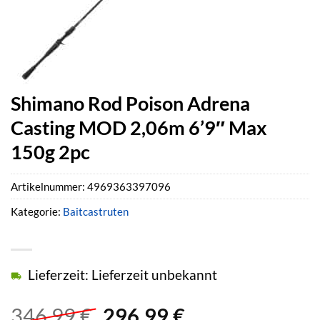
Shimano Rod Poison Adrena
Casting MOD 2,06m 6’9″ Max
150g 2pc
Artikelnummer:
4969363397096
Kategorie:
Baitcastruten
Lieferzeit: Lieferzeit unbekannt
Ursprünglicher
Aktueller
346,99
€
296,99
€