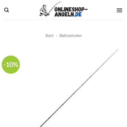
Zum
Inhalt
springen
Start
»
Baitcastruten
-10%