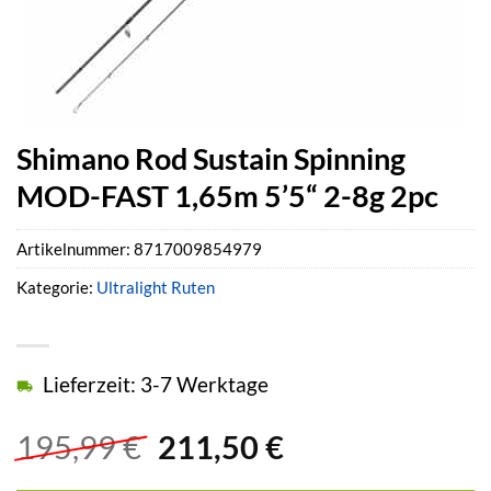
Shimano Rod Sustain Spinning
MOD-FAST 1,65m 5’5“ 2-8g 2pc
Artikelnummer:
8717009854979
Kategorie:
Ultralight Ruten
Lieferzeit: 3-7 Werktage
Ursprünglicher
Aktueller
195,99
€
211,50
€
Preis
Preis