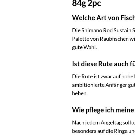
84g 2pc
Welche Art von Fisch
Die Shimano Rod Sustain S
Palette von Raubfischen wie
gute Wahl.
Ist diese Rute auch 
Die Rute ist zwar auf hohe
ambitionierte Anfänger gut 
heben.
Wie pflege ich mein
Nach jedem Angeltag sollt
besonders auf die Ringe und