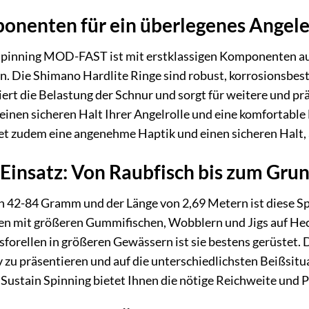
onenten für ein überlegenes Angele
pinning MOD-FAST ist mit erstklassigen Komponenten ausg
en. Die Shimano Hardlite Ringe sind robust, korrosionsbes
ert die Belastung der Schnur und sorgt für weitere und pr
 einen sicheren Halt Ihrer Angelrolle und eine komfortable
tet zudem eine angenehme Haptik und einen sicheren Halt,
m Einsatz: Von Raubfisch bis zum Gru
42-84 Gramm und der Länge von 2,69 Metern ist diese Spin
hen mit größeren Gummifischen, Wobblern und Jigs auf Hec
hsforellen in größeren Gewässern ist sie bestens gerüstet
v zu präsentieren und auf die unterschiedlichsten Beißsitu
 Sustain Spinning bietet Ihnen die nötige Reichweite und P