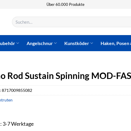
Über 60.000 Produkte
Suchen
nach:
zubehör
Angelschnur
Kunstköder
Haken, Posen 
o Rod Sustain Spinning MOD-FAS
:
8717009855082
truten
t: 3-7 Werktage