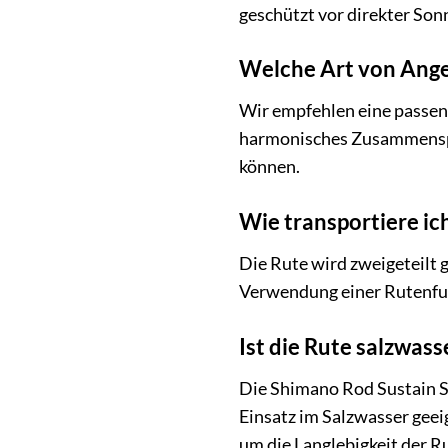
geschützt vor direkter Son
Welche Art von Angel
Wir empfehlen eine passend
harmonisches Zusammenspiel
können.
Wie transportiere ich
Die Rute wird zweigeteilt g
Verwendung einer Rutenfutt
Ist die Rute salzwas
Die Shimano Rod Sustain S
Einsatz im Salzwasser geei
um die Langlebigkeit der R