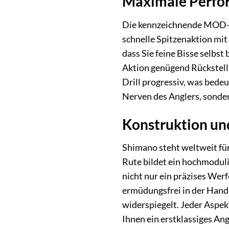
Maximale Perfor
Die kennzeichnende MOD-FA
schnelle Spitzenaktion mit
dass Sie feine Bisse selbs
Aktion genügend Rückstellv
Drill progressiv, was bedeu
Nerven des Anglers, sonde
Konstruktion un
Shimano steht weltweit für
Rute bildet ein hochmodulig
nicht nur ein präzises Wer
ermüdungsfrei in der Hand l
widerspiegelt. Jeder Aspek
Ihnen ein erstklassiges An