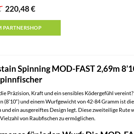
Ursprünglicher
Aktueller
€
220,48
€
Preis
Preis
war:
ist:
M PARTNERSHOP
245,99 €
220,48 €.
tain Spinning MOD-FAST 2,69m 8’10“
pinnfischer
 die Präzision, Kraft und ein sensibles Ködergefühl vereint
n (8’10“) und einem Wurfgewicht von 42-84 Gramm ist die 
d ein ausgereiftes Design legt. Diese zweiteilige Rute w
 Vielzahl von Raubfischen zu ermöglichen.