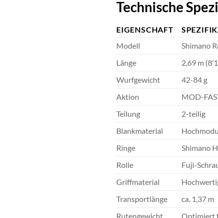
Technische Spezi
EIGENSCHAFT
SPEZIFI
Modell
Shimano R
Länge
2,69 m (8’1
Wurfgewicht
42-84 g
Aktion
MOD-FAS
Teilung
2-teilig
Blankmaterial
Hochmodul
Ringe
Shimano Ha
Rolle
Fuji-Schra
Griffmaterial
Hochwerti
Transportlänge
ca. 1,37 m
Rutengewicht
Optimiert 