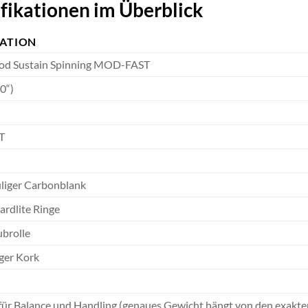
fikationen im Überblick
KATION
od Sustain Spinning MOD-FAST
0“)
T
iger Carbonblank
rdlite Ringe
ubrolle
ger Kork
für Balance und Handling (genaues Gewicht hängt von den exak