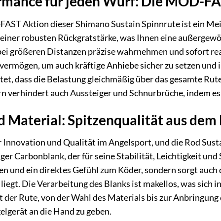
mance für jeden Wurf: Die MOD-FA
ST Aktion dieser Shimano Sustain Spinnrute ist ein Meis
 einer robusten Rückgratstärke, was Ihnen eine außergewöh
t bei größeren Distanzen präzise wahrnehmen und sofort r
ermögen, um auch kräftige Anhiebe sicher zu setzen und im
tet, dass die Belastung gleichmäßig über das gesamte Ruten
rn verhindert auch Aussteiger und Schnurbrüche, indem es
d Material: Spitzenqualität aus de
 Innovation und Qualität im Angelsport, und die Rod Susta
er Carbonblank, der für seine Stabilität, Leichtigkeit und 
fen und ein direktes Gefühl zum Köder, sondern sorgt auch 
iegt. Die Verarbeitung des Blanks ist makellos, was sich i
t der Rute, von der Wahl des Materials bis zur Anbringun
gelgerät an die Hand zu geben.