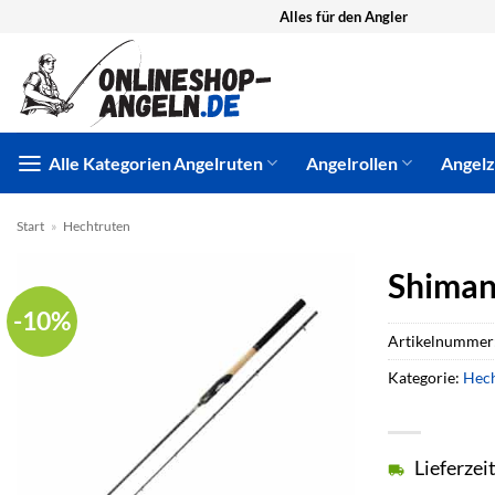
Zum
Alles für den Angler
Inhalt
springen
Alle Kategorien
Angelruten
Angelrollen
Angel
Start
»
Hechtruten
Shiman
-10%
Artikelnummer
Kategorie:
Hech
Lieferzei