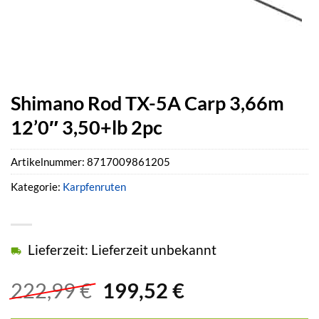
Shimano Rod TX-5A Carp 3,66m
12’0″ 3,50+lb 2pc
Artikelnummer:
8717009861205
Kategorie:
Karpfenruten
Lieferzeit: Lieferzeit unbekannt
Ursprünglicher
Aktueller
222,99
€
199,52
€
Preis
Preis