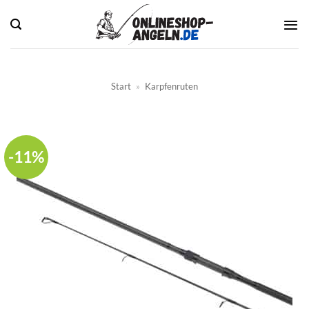
Zum
Inhalt
springen
Start
»
Karpfenruten
-11%